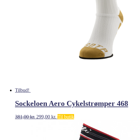
Tilbud!
Sockeloen Aero Cykelstrømper 468
Den
Den
381,00
kr.
299,00
kr.
Til butik
oprindelige
aktuelle
pris
pris
var:
er:
381,00 kr..
299,00 kr..