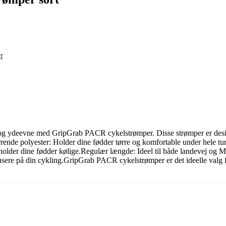
r
 ydeevne med GripGrab PACR cykelstrømper. Disse strømper er designet
rende polyester: Holder dine fødder tørre og komfortable under hele tu
der dine fødder kølige.Regulær længde: Ideel til både landevej og MT
kusere på din cykling.GripGrab PACR cykelstrømper er det ideelle valg f