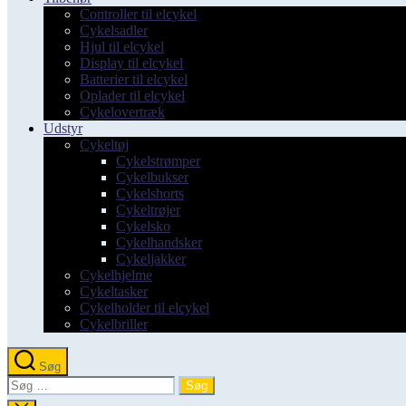
Controller til elcykel
Cykelsadler
Hjul til elcykel
Display til elcykel
Batterier til elcykel
Oplader til elcykel
Cykelovertræk
Udstyr
Cykeltøj
Cykelstrømper
Cykelbukser
Cykelshorts
Cykeltrøjer
Cykelsko
Cykelhandsker
Cykeljakker
Cykelhjelme
Cykeltasker
Cykelholder til elcykel
Cykelbriller
Søg
Søg
efter: