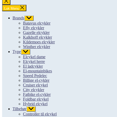
Luk
søgning
Luk Menu
Brands
Vis
undermenu
Batavus elcykler
Efly elcykler
Gazelle elcykler
Kalkhoff elcykler
Kildemoes elcykler
Winther elcykler
Type
Vis
undermenu
Elcykel dame
Elcykel herre
El ladcykler
El-mountainbikes
Speed Pedelec
Billige el-cykler
Cruiser elcykel
City elcykler
Fatbike el-cykler
Foldbar elcykel
Hybrid elcykel
Tilbehør
Vis
undermenu
Controller til elcykel