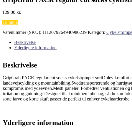
129,00
kr.
Til butik
Varenummer (SKU):
1112079264940986239
Kategori:
Cykelstrømpe
Beskrivelse
Yderligere information
Beskrivelse
GripGrab PACR regular cut socks cykelstrømper sortOplev komfort og
landevejscykling og mountainbiking.Svedtransporterende og hurtigtør
kompromis med ydeevnen.Mesh-paneler: Forbedrer ventilationen og hol
irritation og gnidning: Designet til at minimere ubehag, så du kan fo
sorte farve og korte skaft passer de perfekt til enhver cykelgarderobe.
Yderligere information