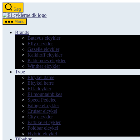
Spring
Søg
til
el-
indholdet
cyklerne.dk
Menu
Brands
Batavus elcykler
Efly elcykler
Gazelle elcykler
Kalkhoff elcykler
Kildemoes elcykler
Winther elcykler
Type
Elcykel dame
Elcykel herre
El ladcykler
El-mountainbikes
Speed Pedelec
Billige el-cykler
Cruiser elcykel
City elcykler
Fatbike el-cykler
Foldbar elcykel
Hybrid elcykel
Tilbehør