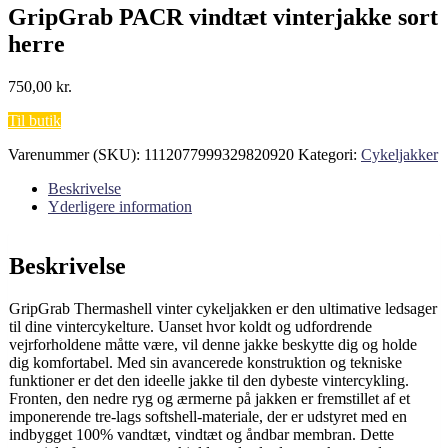
GripGrab PACR vindtæt vinterjakke sort
herre
750,00
kr.
Til butik
Varenummer (SKU):
1112077999329820920
Kategori:
Cykeljakker
Beskrivelse
Yderligere information
Beskrivelse
GripGrab Thermashell vinter cykeljakken er den ultimative ledsager
til dine vintercykelture. Uanset hvor koldt og udfordrende
vejrforholdene måtte være, vil denne jakke beskytte dig og holde
dig komfortabel. Med sin avancerede konstruktion og tekniske
funktioner er det den ideelle jakke til den dybeste vintercykling.
Fronten, den nedre ryg og ærmerne på jakken er fremstillet af et
imponerende tre-lags softshell-materiale, der er udstyret med en
indbygget 100% vandtæt, vindtæt og åndbar membran. Dette