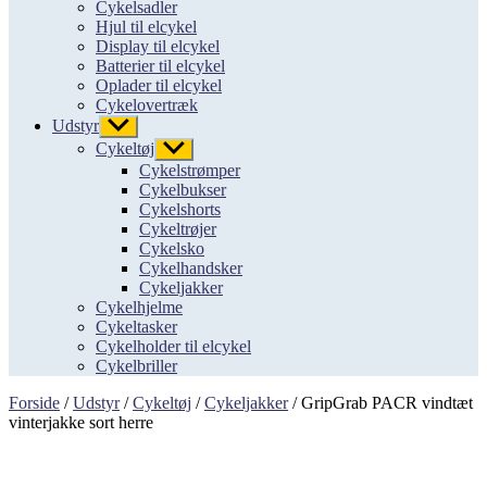
Cykelsadler
Hjul til elcykel
Display til elcykel
Batterier til elcykel
Oplader til elcykel
Cykelovertræk
Udstyr
Vis
undermenu
Cykeltøj
Vis
undermenu
Cykelstrømper
Cykelbukser
Cykelshorts
Cykeltrøjer
Cykelsko
Cykelhandsker
Cykeljakker
Cykelhjelme
Cykeltasker
Cykelholder til elcykel
Cykelbriller
Forside
/
Udstyr
/
Cykeltøj
/
Cykeljakker
/ GripGrab PACR vindtæt
vinterjakke sort herre