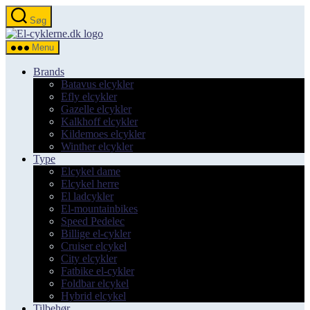
Spring
Søg
til
el-
indholdet
cyklerne.dk
Menu
Brands
Batavus elcykler
Efly elcykler
Gazelle elcykler
Kalkhoff elcykler
Kildemoes elcykler
Winther elcykler
Type
Elcykel dame
Elcykel herre
El ladcykler
El-mountainbikes
Speed Pedelec
Billige el-cykler
Cruiser elcykel
City elcykler
Fatbike el-cykler
Foldbar elcykel
Hybrid elcykel
Tilbehør