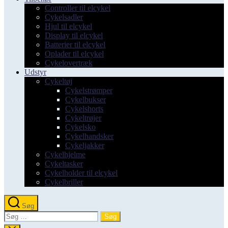
Controller til elcykel
Cykelsadler
Hjul til elcykel
Display til elcykel
Batterier til elcykel
Oplader til elcykel
Cykelovertræk
Udstyr
Cykeltøj
Cykelstrømper
Cykelbukser
Cykelshorts
Cykeltrøjer
Cykelsko
Cykelhandsker
Cykeljakker
Cykelhjelme
Cykeltasker
Cykelholder til elcykel
Cykelbriller
Søg
Søg
efter: