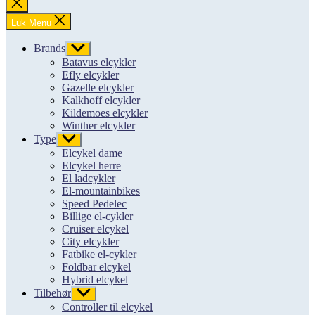
Luk
søgning
Luk Menu
Brands
Vis
undermenu
Batavus elcykler
Efly elcykler
Gazelle elcykler
Kalkhoff elcykler
Kildemoes elcykler
Winther elcykler
Type
Vis
undermenu
Elcykel dame
Elcykel herre
El ladcykler
El-mountainbikes
Speed Pedelec
Billige el-cykler
Cruiser elcykel
City elcykler
Fatbike el-cykler
Foldbar elcykel
Hybrid elcykel
Tilbehør
Vis
undermenu
Controller til elcykel