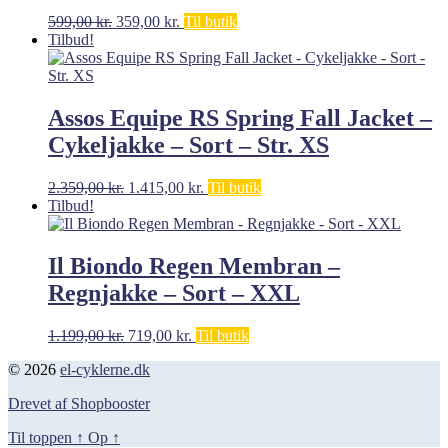
Den
Den
599,00
kr.
359,00
kr.
Til butik
oprindelige
aktuelle
Tilbud!
pris
pris
var:
er:
599,00 kr..
359,00 kr..
Assos Equipe RS Spring Fall Jacket –
Cykeljakke – Sort – Str. XS
Den
Den
2.359,00
kr.
1.415,00
kr.
Til butik
oprindelige
aktuelle
Tilbud!
pris
pris
var:
er:
2.359,00 kr..
1.415,00 kr..
Il Biondo Regen Membran –
Regnjakke – Sort – XXL
Den
Den
1.199,00
kr.
719,00
kr.
Til butik
oprindelige
aktuelle
© 2026
el-cyklerne.dk
pris
pris
var:
er:
Drevet af Shopbooster
1.199,00 kr..
719,00 kr..
Til toppen
↑
Op
↑