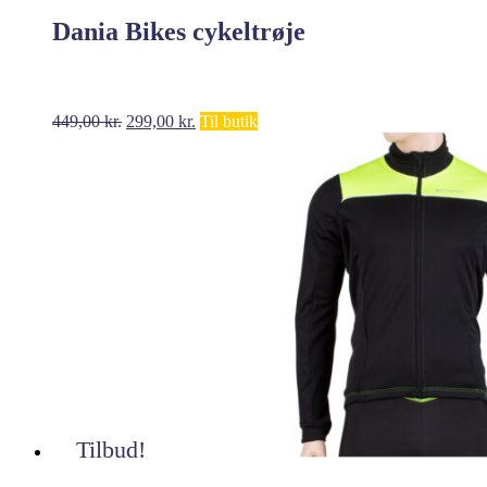
Dania Bikes cykeltrøje
Den
Den
449,00
kr.
299,00
kr.
Til butik
oprindelige
aktuelle
pris
pris
var:
er:
449,00 kr..
299,00 kr..
Tilbud!