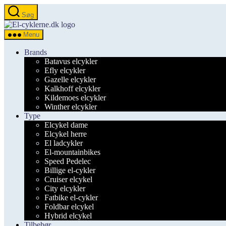
Spring
Søg
til
el-
indholdet
cyklerne.dk
Menu
Brands
Batavus elcykler
Efly elcykler
Gazelle elcykler
Kalkhoff elcykler
Kildemoes elcykler
Winther elcykler
Type
Elcykel dame
Elcykel herre
El ladcykler
El-mountainbikes
Speed Pedelec
Billige el-cykler
Cruiser elcykel
City elcykler
Fatbike el-cykler
Foldbar elcykel
Hybrid elcykel
Tilbehør