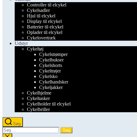
Controller til elcykel
Cykelsadler
Hjul til elcykel
Display til elcykel
Batterier til elcykel
Oplader til elcykel
Cykelovertræk
Udstyr
Cykeltøj
Cykelstrømper
Cykelbukser
Cykelshorts
Cykeltrøjer
Cykelsko
Cykelhandsker
Cykeljakker
Cykelhjelme
Cykeltasker
Cykelholder til elcykel
Cykelbriller
Søg
Søg
efter:
Luk