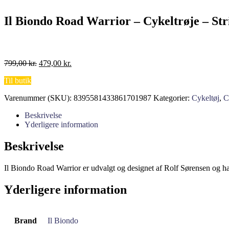
Il Biondo Road Warrior – Cykeltrøje – Stri
Den
Den
799,00
kr.
479,00
kr.
oprindelige
aktuelle
Til butik
pris
pris
var:
er:
Varenummer (SKU):
8395581433861701987
Kategorier:
Cykeltøj
,
C
799,00 kr..
479,00 kr..
Beskrivelse
Yderligere information
Beskrivelse
Il Biondo Road Warrior er udvalgt og designet af Rolf Sørensen og har
Yderligere information
Brand
Il Biondo