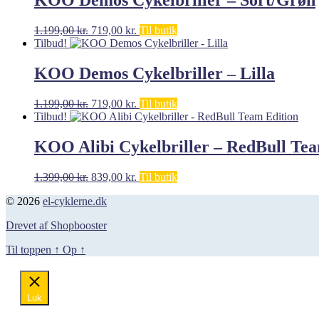
Den
Den
1.199,00
kr.
719,00
kr.
Til butik
oprindelige
aktuelle
Tilbud!
pris
pris
var:
er:
KOO Demos Cykelbriller – Lilla
1.199,00 kr..
719,00 kr..
Den
Den
1.199,00
kr.
719,00
kr.
Til butik
oprindelige
aktuelle
Tilbud!
pris
pris
var:
er:
KOO Alibi Cykelbriller – RedBull Tea
1.199,00 kr..
719,00 kr..
Den
Den
1.399,00
kr.
839,00
kr.
Til butik
oprindelige
aktuelle
© 2026
el-cyklerne.dk
pris
pris
var:
er:
Drevet af Shopbooster
1.399,00 kr..
839,00 kr..
Til toppen
↑
Op
↑
Luk