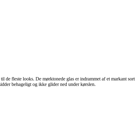
e fleste looks. De mørktonede glas er indrammet af et markant sort stel
sidder behageligt og ikke glider ned under kørslen.