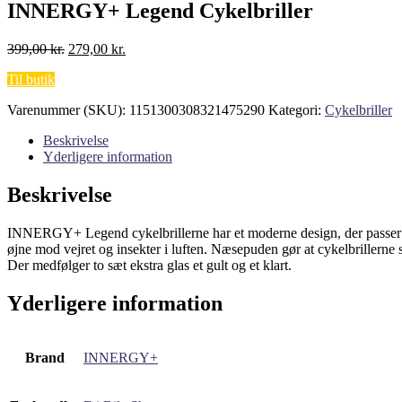
INNERGY+ Legend Cykelbriller
Den
Den
399,00
kr.
279,00
kr.
oprindelige
aktuelle
Til butik
pris
pris
var:
er:
Varenummer (SKU):
1151300308321475290
Kategori:
Cykelbriller
399,00 kr..
279,00 kr..
Beskrivelse
Yderligere information
Beskrivelse
INNERGY+ Legend cykelbrillerne har et moderne design, der passer til d
øjne mod vejret og insekter i luften. Næsepuden gør at cykelbrillerne 
Der medfølger to sæt ekstra glas et gult og et klart.
Yderligere information
Brand
INNERGY+