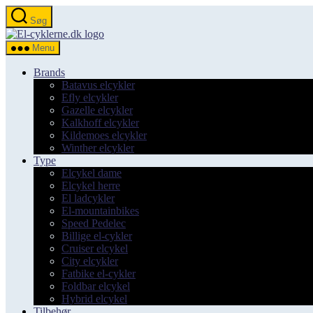
Spring
Søg
til
el-
indholdet
cyklerne.dk
Menu
Brands
Batavus elcykler
Efly elcykler
Gazelle elcykler
Kalkhoff elcykler
Kildemoes elcykler
Winther elcykler
Type
Elcykel dame
Elcykel herre
El ladcykler
El-mountainbikes
Speed Pedelec
Billige el-cykler
Cruiser elcykel
City elcykler
Fatbike el-cykler
Foldbar elcykel
Hybrid elcykel
Tilbehør