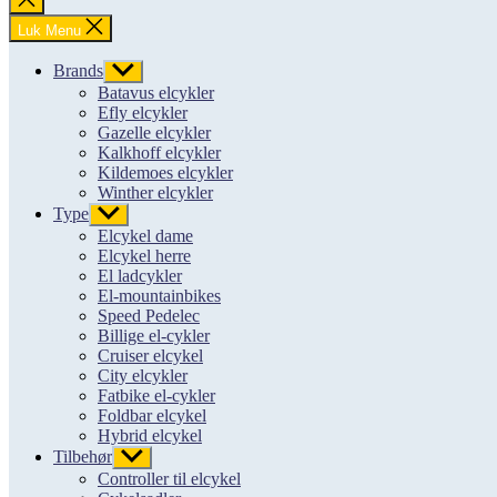
søgning
Luk Menu
Brands
Vis
undermenu
Batavus elcykler
Efly elcykler
Gazelle elcykler
Kalkhoff elcykler
Kildemoes elcykler
Winther elcykler
Type
Vis
undermenu
Elcykel dame
Elcykel herre
El ladcykler
El-mountainbikes
Speed Pedelec
Billige el-cykler
Cruiser elcykel
City elcykler
Fatbike el-cykler
Foldbar elcykel
Hybrid elcykel
Tilbehør
Vis
undermenu
Controller til elcykel