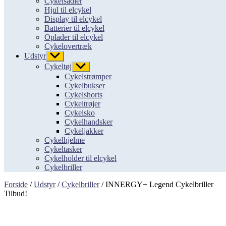
Cykelsadler
Hjul til elcykel
Display til elcykel
Batterier til elcykel
Oplader til elcykel
Cykelovertræk
Udstyr
Vis
undermenu
Cykeltøj
Vis
undermenu
Cykelstrømper
Cykelbukser
Cykelshorts
Cykeltrøjer
Cykelsko
Cykelhandsker
Cykeljakker
Cykelhjelme
Cykeltasker
Cykelholder til elcykel
Cykelbriller
Forside
/
Udstyr
/
Cykelbriller
/ INNERGY+ Legend Cykelbriller
Tilbud!