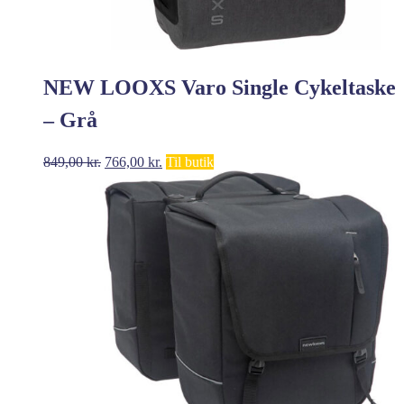
NEW LOOXS Varo Single Cykeltaske
– Grå
Den
Den
849,00
kr.
766,00
kr.
Til butik
oprindelige
aktuelle
pris
pris
var:
er:
849,00 kr..
766,00 kr..