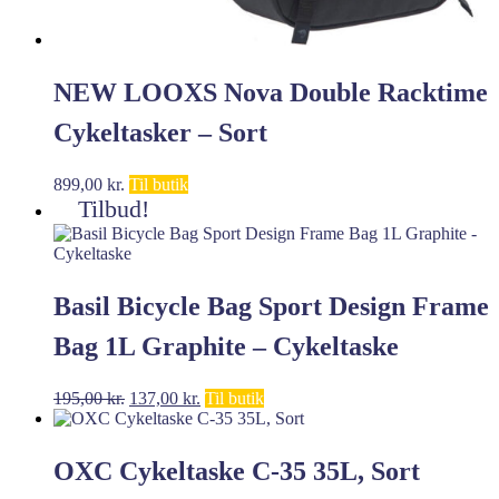
NEW LOOXS Nova Double Racktime
Cykeltasker – Sort
899,00
kr.
Til butik
Tilbud!
Basil Bicycle Bag Sport Design Frame
Bag 1L Graphite – Cykeltaske
Den
Den
195,00
kr.
137,00
kr.
Til butik
oprindelige
aktuelle
pris
pris
var:
er:
OXC Cykeltaske C-35 35L, Sort
195,00 kr..
137,00 kr..