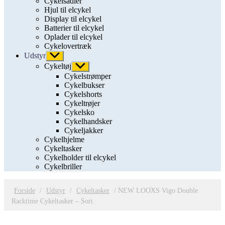
Cykelsadler
Hjul til elcykel
Display til elcykel
Batterier til elcykel
Oplader til elcykel
Cykelovertræk
Udstyr
Vis
undermenu
Cykeltøj
Vis
undermenu
Cykelstrømper
Cykelbukser
Cykelshorts
Cykeltrøjer
Cykelsko
Cykelhandsker
Cykeljakker
Cykelhjelme
Cykeltasker
Cykelholder til elcykel
Cykelbriller
Forside
/
Udstyr
/
Cykeltasker
/ NEW LOOXS Vigo Double
Racktime Cykeltasker – Sort