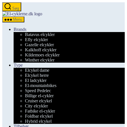
Spring
Søg
til
el-
indholdet
cyklerne.dk
Menu
Brands
Batavus elcykler
Efly elcykler
Gazelle elcykler
Kalkhoff elcykler
Kildemoes elcykler
Winther elcykler
Type
Elcykel dame
Elcykel herre
El ladcykler
El-mountainbikes
Speed Pedelec
Billige el-cykler
Cruiser elcykel
City elcykler
Fatbike el-cykler
Foldbar elcykel
Hybrid elcykel
Tilbehør