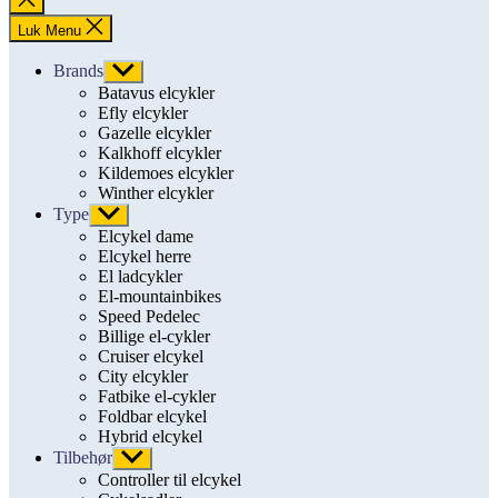
søgning
Luk Menu
Brands
Vis
undermenu
Batavus elcykler
Efly elcykler
Gazelle elcykler
Kalkhoff elcykler
Kildemoes elcykler
Winther elcykler
Type
Vis
undermenu
Elcykel dame
Elcykel herre
El ladcykler
El-mountainbikes
Speed Pedelec
Billige el-cykler
Cruiser elcykel
City elcykler
Fatbike el-cykler
Foldbar elcykel
Hybrid elcykel
Tilbehør
Vis
undermenu
Controller til elcykel