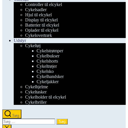
Controller til elcykel
Cykelsadler
Hjul til elcykel
Display til elcykel
Batterier til elcykel
Oplader til elcykel
Cykelovertræk
Udstyr
Cykeltøj
Cykelstrømper
Cykelbukser
Cykelshorts
Cykeltrøjer
Cykelsko
Cykelhandsker
Cykeljakker
Cykelhjelme
Cykeltasker
Cykelholder til elcykel
Cykelbriller
Søg
Søg
efter:
Luk