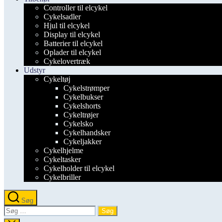
Controller til elcykel
Cykelsadler
Hjul til elcykel
Display til elcykel
Batterier til elcykel
Oplader til elcykel
Cykelovertræk
Udstyr
Cykeltøj
Cykelstrømper
Cykelbukser
Cykelshorts
Cykeltrøjer
Cykelsko
Cykelhandsker
Cykeljakker
Cykelhjelme
Cykeltasker
Cykelholder til elcykel
Cykelbriller
Søg
Søg
efter: