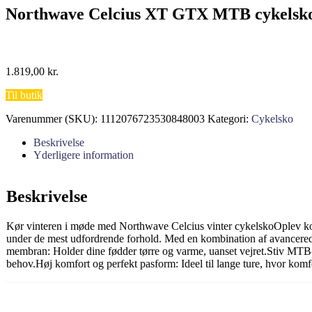
Northwave Celcius XT GTX MTB cykelsko
1.819,00
kr.
Til butik
Varenummer (SKU):
1112076723530848003
Kategori:
Cykelsko
Beskrivelse
Yderligere information
Beskrivelse
Kør vinteren i møde med Northwave Celcius vinter cykelskoOplev ko
under de mest udfordrende forhold. Med en kombination af avancerede
membran: Holder dine fødder tørre og varme, uanset vejret.Stiv MTB-s
behov.Høj komfort og perfekt pasform: Ideel til lange ture, hvor kom