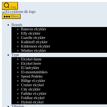
Spring
Søg
til
el-
indholdet
cyklerne.dk
Menu
Brands
Batavus elcykler
Efly elcykler
Gazelle elcykler
Kalkhoff elcykler
Kildemoes elcykler
Winther elcykler
Type
Elcykel dame
Elcykel herre
El ladcykler
El-mountainbikes
Speed Pedelec
Billige el-cykler
Cruiser elcykel
City elcykler
Fatbike el-cykler
Foldbar elcykel
Hybrid elcykel
Tilbehør