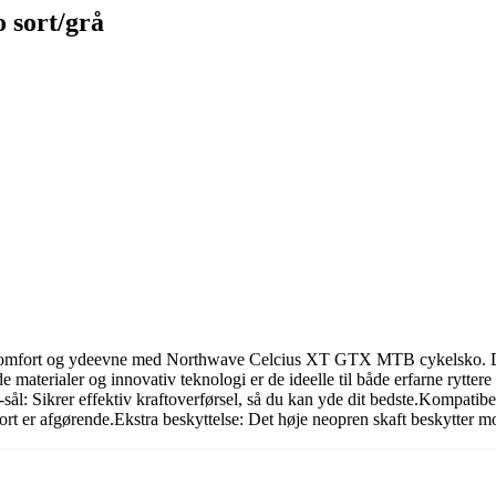
 sort/grå
mfort og ydeevne med Northwave Celcius XT GTX MTB cykelsko. Disse s
 materialer og innovativ teknologi er de ideelle til både erfarne rytt
ål: Sikrer effektiv kraftoverførsel, så du kan yde dit bedste.Kompatibe
fort er afgørende.Ekstra beskyttelse: Det høje neopren skaft beskytter