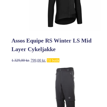
Assos Equipe RS Winter LS Mid
Layer Cykeljakke
Den
Den
1.329,00
kr.
799,00
kr.
Til butik
oprindelige
aktuelle
pris
pris
var:
er:
1.329,00 kr..
799,00 kr..