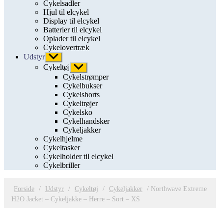
Cykelsadler
Hjul til elcykel
Display til elcykel
Batterier til elcykel
Oplader til elcykel
Cykelovertræk
Udstyr
Vis
undermenu
Cykeltøj
Vis
undermenu
Cykelstrømper
Cykelbukser
Cykelshorts
Cykeltrøjer
Cykelsko
Cykelhandsker
Cykeljakker
Cykelhjelme
Cykeltasker
Cykelholder til elcykel
Cykelbriller
Forside
/
Udstyr
/
Cykeltøj
/
Cykeljakker
/ Northwave Extreme
H2O Jacket – Cykeljakke – Herre – Sort – XS