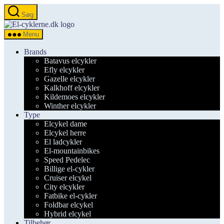
Spring
Søg
til
el-
indholdet
cyklerne.dk
Menu
Brands
Batavus elcykler
Efly elcykler
Gazelle elcykler
Kalkhoff elcykler
Kildemoes elcykler
Winther elcykler
Type
Elcykel dame
Elcykel herre
El ladcykler
El-mountainbikes
Speed Pedelec
Billige el-cykler
Cruiser elcykel
City elcykler
Fatbike el-cykler
Foldbar elcykel
Hybrid elcykel
Tilbehør