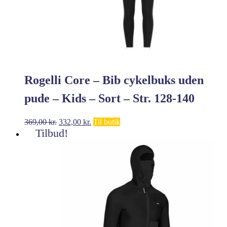
Rogelli Core – Bib cykelbuks uden
pude – Kids – Sort – Str. 128-140
Den
Den
369,00
kr.
332,00
kr.
Til butik
oprindelige
aktuelle
Tilbud!
pris
pris
var:
er:
369,00 kr..
332,00 kr..