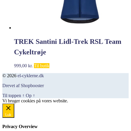
TREK Santini Lidl-Trek RSL Team
Cykeltrøje
999,00
kr.
Til butik
© 2026
el-cyklerne.dk
Drevet af Shopbooster
Til toppen
↑
Op
↑
Vi bruger cookies på vores website.
Okay, jeg er med
Luk
Privacy Overview