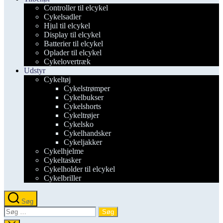
Controller til elcykel
Cykelsadler
Hjul til elcykel
Display til elcykel
Batterier til elcykel
Oplader til elcykel
Cykelovertræk
Udstyr
Cykeltøj
Cykelstrømper
Cykelbukser
Cykelshorts
Cykeltrøjer
Cykelsko
Cykelhandsker
Cykeljakker
Cykelhjelme
Cykeltasker
Cykelholder til elcykel
Cykelbriller
Søg
Søg
efter: