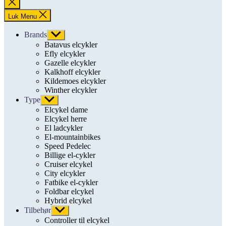
Luk
søgning
Luk Menu
Brands
Vis
undermenu
Batavus elcykler
Efly elcykler
Gazelle elcykler
Kalkhoff elcykler
Kildemoes elcykler
Winther elcykler
Type
Vis
undermenu
Elcykel dame
Elcykel herre
El ladcykler
El-mountainbikes
Speed Pedelec
Billige el-cykler
Cruiser elcykel
City elcykler
Fatbike el-cykler
Foldbar elcykel
Hybrid elcykel
Tilbehør
Vis
undermenu
Controller til elcykel