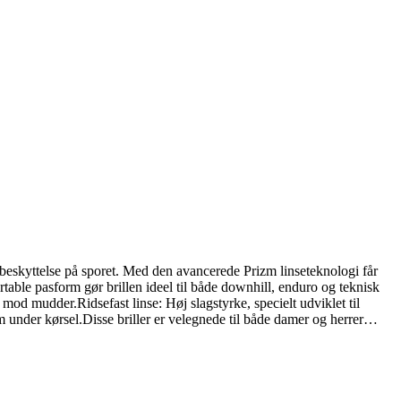
beskyttelse på sporet. Med den avancerede Prizm linseteknologi får
rtable pasform gør brillen ideel til både downhill, enduro og teknisk
od mudder.Ridsefast linse: Høj slagstyrke, specielt udviklet til
m under kørsel.Disse briller er velegnede til både damer og herrer…