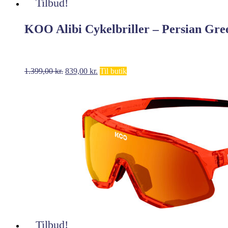
Tilbud!
KOO Alibi Cykelbriller – Persian Gre
Den
Den
1.399,00
kr.
839,00
kr.
Til butik
oprindelige
aktuelle
pris
pris
var:
er:
1.399,00 kr..
839,00 kr..
Tilbud!