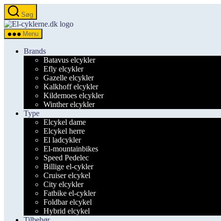
Spring
Søg
til
el-
indholdet
cyklerne.dk
Menu
Brands
Batavus elcykler
Efly elcykler
Gazelle elcykler
Kalkhoff elcykler
Kildemoes elcykler
Winther elcykler
Type
Elcykel dame
Elcykel herre
El ladcykler
El-mountainbikes
Speed Pedelec
Billige el-cykler
Cruiser elcykel
City elcykler
Fatbike el-cykler
Foldbar elcykel
Hybrid elcykel
Tilbehør