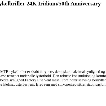
kelbriller 24K Iridium/50th Anniversary
B cykelbriller er skabt til ryttere, derønsker maksimal synlighed og 
aflæse terrænet under alle lysforhold. Den robuste konstruktion og komfo
 bedre synlighed.Factory Lite Vent mesh: Forhindrer snavs og beskytter m
ce-hjelme.Justerbar rem: Bred rem med silikonegreb sikrer stabil pasfor