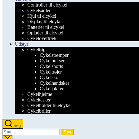
Controller til elcykel
Cykelsadler
Hjul til elcykel
Display til elcykel
Batterier til elcykel
Oplader til elcykel
Cykelovertræk
Udstyr
Cykeltøj
Cykelstrømper
Cykelbukser
Cykelshorts
Cykeltrøjer
Cykelsko
Cykelhandsker
Cykeljakker
Cykelhjelme
Cykeltasker
Cykelholder til elcykel
Cykelbriller
Søg
Søg
efter:
Luk