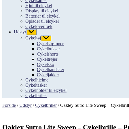
Cykelsadler
Hjul til elcykel
Display til elcykel
Batterier til elcykel
Oplader til elcykel
Cykelovertræk
Udstyr
Vis
undermenu
Cykeltøj
Vis
undermenu
Cykelstrømper
Cykelbukser
Cykelshorts
Cykeltrøjer
Cykelsko
Cykelhandsker
Cykeljakker
Cykelhjelme
Cykeltasker
Cykelholder til elcykel
Cykelbriller
Forside
/
Udstyr
/
Cykelbriller
/ Oakley Sutro Lite Sweep – Cykelbril
Oakley Sutro Lite Sweep – Cykelbrille – 