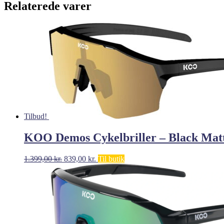
Relaterede varer
Tilbud!
KOO Demos Cykelbriller – Black Matt
Den
Den
1.399,00
kr.
839,00
kr.
Til butik
oprindelige
aktuelle
pris
pris
var:
er:
1.399,00 kr..
839,00 kr..