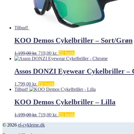
Tilbud!
KOO Demos Cykelbriller – Sort/Grøn
Den
Den
1.199,00
kr.
719,00
kr.
Til butik
oprindelige
aktuelle
pris
pris
var:
er:
Assos DONZI Eyewear Cykelbriller –
1.199,00 kr..
719,00 kr..
1.799,00
kr.
Til butik
Tilbud!
KOO Demos Cykelbriller – Lilla
Den
Den
1.199,00
kr.
719,00
kr.
Til butik
oprindelige
aktuelle
© 2026
el-cyklerne.dk
pris
pris
var:
er: