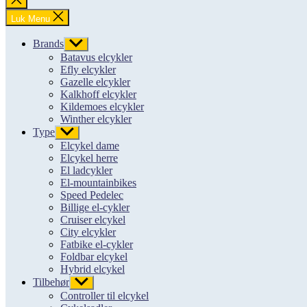
søgning
Luk Menu
Brands
Vis
undermenu
Batavus elcykler
Efly elcykler
Gazelle elcykler
Kalkhoff elcykler
Kildemoes elcykler
Winther elcykler
Type
Vis
undermenu
Elcykel dame
Elcykel herre
El ladcykler
El-mountainbikes
Speed Pedelec
Billige el-cykler
Cruiser elcykel
City elcykler
Fatbike el-cykler
Foldbar elcykel
Hybrid elcykel
Tilbehør
Vis
undermenu
Controller til elcykel