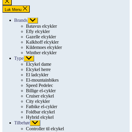
Luk
søgning
Luk Menu
Brands
Vis
undermenu
Batavus elcykler
Efly elcykler
Gazelle elcykler
Kalkhoff elcykler
Kildemoes elcykler
Winther elcykler
Type
Vis
undermenu
Elcykel dame
Elcykel herre
El ladcykler
El-mountainbikes
Speed Pedelec
Billige el-cykler
Cruiser elcykel
City elcykler
Fatbike el-cykler
Foldbar elcykel
Hybrid elcykel
Tilbehør
Vis
undermenu
Controller til elcykel