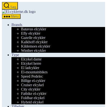
Spring
Søg
til
el-
indholdet
cyklerne.dk
Menu
Brands
Batavus elcykler
Efly elcykler
Gazelle elcykler
Kalkhoff elcykler
Kildemoes elcykler
Winther elcykler
Type
Elcykel dame
Elcykel herre
El ladcykler
El-mountainbikes
Speed Pedelec
Billige el-cykler
Cruiser elcykel
City elcykler
Fatbike el-cykler
Foldbar elcykel
Hybrid elcykel
Tilbehør