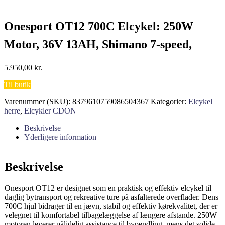
Onesport OT12 700C Elcykel: 250W
Motor, 36V 13AH, Shimano 7-speed,
Hybrid Pendler Elcykel til By- og Letløb
5.950,00
kr.
Til butik
Varenummer (SKU):
8379610759086504367
Kategorier:
Elcykel
herre
,
Elcykler CDON
Beskrivelse
Yderligere information
Beskrivelse
Onesport OT12 er designet som en praktisk og effektiv elcykel til
daglig bytransport og rekreative ture på asfalterede overflader. Dens
700C hjul bidrager til en jævn, stabil og effektiv kørekvalitet, der er
velegnet til komfortabel tilbagelæggelse af længere afstande. 250W
motoren leverer pålidelig assistance til bypendling, mens det solide