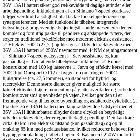
36V 13AH batteri sikrer god rækkevidde til daglige ærinder eller
arbejdspendling. Inkluderingen af en Shimano 7-speed gearkasse
tilføjer værdifuld alsidighed til at tackle forskellige terræner og
rytterpræferencer. Med sit funktionelle tilbehør, integrerede
belysning og brugervenlige betjeningstilstande præsenterer den en
komplet og fornuftig pakke til pendlere og afslappede ryttere, der
søger en traditionel cykelfølelse med moderne elektrisk assistance.
✅ Effektivt 700C (27,5″) hjuldesign ✅ Udvidet rækkevidde med
36V 13AH batteri ✅ 250W navmotor med 44NM drejningsmoment
✅ Shimano 7-speed gearsystem ✅ Servoassistance og kun
gashåndtag ✅ Omfattende tilbehørssæt inkluderet ✅ Robust
konstruktion med 100 kg lasteevne 1. Jævn og effektiv kørsel med
700C hjul Onesport OT12 er bygget op omkring en 700C
hjulstørrelse (ca. 27,5 tommer), en standard for hybrid- og
racercykler. Denne større diameter giver mulighed for større
køreeffektivitet, højere momentum på glatte overflader og forbedret
komfort over små ujævnheder på vejen, hvilket gør den til et
fremragende valg til længere bypendling og asfalterede cykelstier. 2.
Praktisk 36V 13AH batteri med lang rækkevidde Udstyret med et
36V 13AH lithiumbatteri tilbyder denne elcykel en betydeligt
udvidet rækkevidde, der er egnet til daglig pendling. Den kan køre
cirka 40 km i ren elektrisk tilstand (kun gashåndtag) og op til
omkring 65 km med pedalassistance, hvilket reducerer behovet for
hyppig genopladning i løbet af ugen. 3. Balanceret 250W motor til