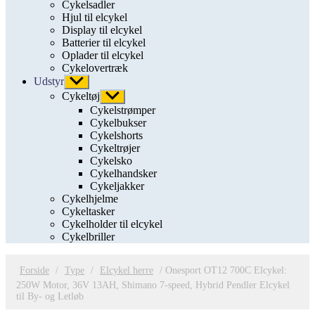
Cykelsadler
Hjul til elcykel
Display til elcykel
Batterier til elcykel
Oplader til elcykel
Cykelovertræk
Udstyr
Vis
undermenu
Cykeltøj
Vis
undermenu
Cykelstrømper
Cykelbukser
Cykelshorts
Cykeltrøjer
Cykelsko
Cykelhandsker
Cykeljakker
Cykelhjelme
Cykeltasker
Cykelholder til elcykel
Cykelbriller
Forside
/
Type
/
Elcykel herre
/ Onesport OT12 700C Elcykel:
250W Motor, 36V 13AH, Shimano 7-speed, Hybrid Pendler Elcykel
til By- og Letløb