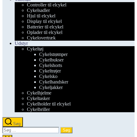
Controller til elcykel
Cykelsadler
Hjul til elcykel
Display til elcykel
Batterier til elcykel
Oplader til elcykel
Cykelovertræk
Udstyr
Cykeltøj
Cykelstrømper
Cykelbukser
Cykelshorts
Cykeltrøjer
Cykelsko
Cykelhandsker
Cykeljakker
Cykelhjelme
Cykeltasker
Cykelholder til elcykel
Cykelbriller
Søg
Søg
efter: