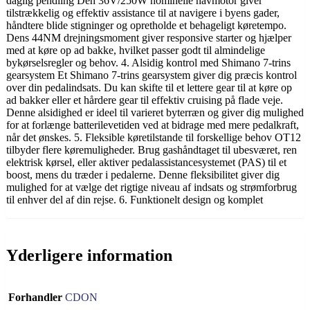
daglig pendling Den 36V/250W nominelle navmotor giver
tilstrækkelig og effektiv assistance til at navigere i byens gader,
håndtere blide stigninger og opretholde et behageligt køretempo.
Dens 44NM drejningsmoment giver responsive starter og hjælper
med at køre op ad bakke, hvilket passer godt til almindelige
bykørselsregler og behov. 4. Alsidig kontrol med Shimano 7-trins
gearsystem Et Shimano 7-trins gearsystem giver dig præcis kontrol
over din pedalindsats. Du kan skifte til et lettere gear til at køre op
ad bakker eller et hårdere gear til effektiv cruising på flade veje.
Denne alsidighed er ideel til varieret byterræn og giver dig mulighed
for at forlænge batterilevetiden ved at bidrage med mere pedalkraft,
når det ønskes. 5. Fleksible køretilstande til forskellige behov OT12
tilbyder flere køremuligheder. Brug gashåndtaget til ubesværet, ren
elektrisk kørsel, eller aktiver pedalassistancesystemet (PAS) til et
boost, mens du træder i pedalerne. Denne fleksibilitet giver dig
mulighed for at vælge det rigtige niveau af indsats og strømforbrug
til enhver del af din rejse. 6. Funktionelt design og komplet
Yderligere information
Forhandler
CDON