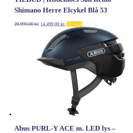
Shimano Herre Elcykel Blå 53
Den
Den
20.999,00
kr.
14.499,00
kr.
Til butik
oprindelige
aktuelle
pris
pris
var:
er:
20.999,00 kr..
14.499,00 kr..
Abus PURL-Y ACE m. LED lys –