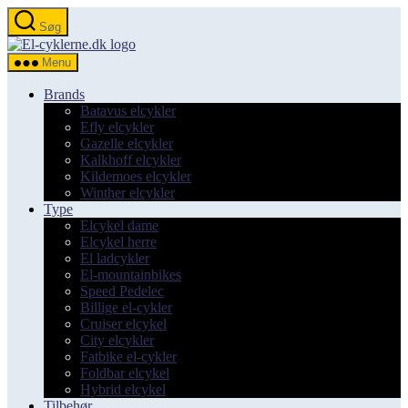
Spring
Søg
til
el-
indholdet
cyklerne.dk
Menu
Brands
Batavus elcykler
Efly elcykler
Gazelle elcykler
Kalkhoff elcykler
Kildemoes elcykler
Winther elcykler
Type
Elcykel dame
Elcykel herre
El ladcykler
El-mountainbikes
Speed Pedelec
Billige el-cykler
Cruiser elcykel
City elcykler
Fatbike el-cykler
Foldbar elcykel
Hybrid elcykel
Tilbehør