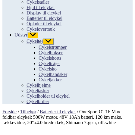
Cykelsadler
Hjul til elcykel
Display til elcykel
Batterier til elcykel
Oplader til elcykel
Cykelovertræk
Udstyr
Vis
undermenu
Cykeltøj
Vis
undermenu
Cykelstrømper
Cykelbukser
Cykelshorts
Cykeltrøjer
Cykelsko
Cykelhandsker
Cykeljakker
Cykelhjelme
Cykeltasker
Cykelholder til elcykel
Cykelbriller
Forside
/
Tilbehør
/
Batterier til elcykel
/ OneSport OT16 Max
foldbar elcykel: 500W motor, 48V 18Ah batteri, 120 km maks.
rækkevidde, 20″x4.0 brede dæk, Shimano 7-gear, off-white