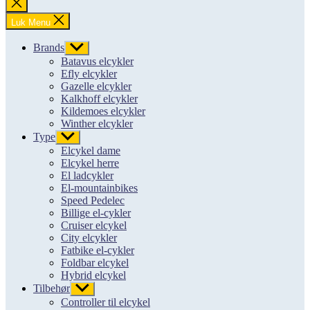
Luk
søgning
Luk Menu
Brands
Vis
undermenu
Batavus elcykler
Efly elcykler
Gazelle elcykler
Kalkhoff elcykler
Kildemoes elcykler
Winther elcykler
Type
Vis
undermenu
Elcykel dame
Elcykel herre
El ladcykler
El-mountainbikes
Speed Pedelec
Billige el-cykler
Cruiser elcykel
City elcykler
Fatbike el-cykler
Foldbar elcykel
Hybrid elcykel
Tilbehør
Vis
undermenu
Controller til elcykel