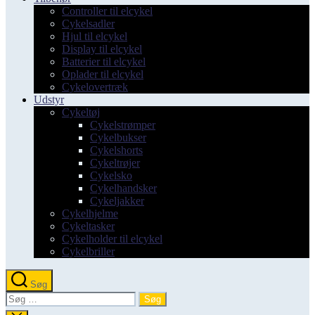
Controller til elcykel
Cykelsadler
Hjul til elcykel
Display til elcykel
Batterier til elcykel
Oplader til elcykel
Cykelovertræk
Udstyr
Cykeltøj
Cykelstrømper
Cykelbukser
Cykelshorts
Cykeltrøjer
Cykelsko
Cykelhandsker
Cykeljakker
Cykelhjelme
Cykeltasker
Cykelholder til elcykel
Cykelbriller
Søg
Søg
efter: