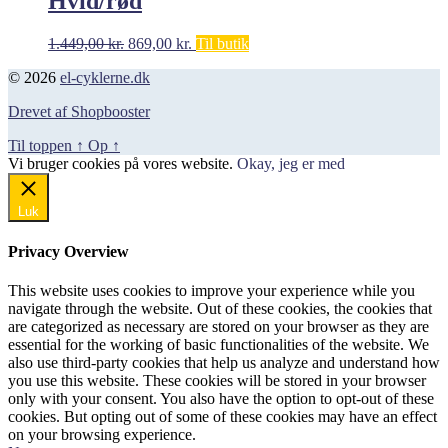
Hvid/rød
Den
Den
1.449,00
kr.
869,00
kr.
Til butik
oprindelige
aktuelle
© 2026
el-cyklerne.dk
pris
pris
var:
er:
Drevet af Shopbooster
1.449,00 kr..
869,00 kr..
Til toppen
↑
Op
↑
Vi bruger cookies på vores website.
Okay, jeg er med
Luk
Privacy Overview
This website uses cookies to improve your experience while you
navigate through the website. Out of these cookies, the cookies that
are categorized as necessary are stored on your browser as they are
essential for the working of basic functionalities of the website. We
also use third-party cookies that help us analyze and understand how
you use this website. These cookies will be stored in your browser
only with your consent. You also have the option to opt-out of these
cookies. But opting out of some of these cookies may have an effect
on your browsing experience.