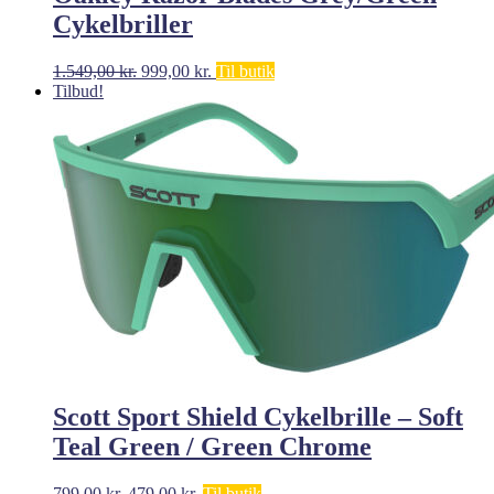
Cykelbriller
Den
Den
1.549,00
kr.
999,00
kr.
Til butik
oprindelige
aktuelle
Tilbud!
pris
pris
var:
er:
1.549,00 kr..
999,00 kr..
Scott Sport Shield Cykelbrille – Soft
Teal Green / Green Chrome
Den
Den
799,00
kr.
479,00
kr.
Til butik