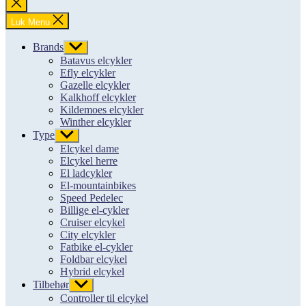
Luk
søgning
Luk Menu
Brands
Vis
undermenu
Batavus elcykler
Efly elcykler
Gazelle elcykler
Kalkhoff elcykler
Kildemoes elcykler
Winther elcykler
Type
Vis
undermenu
Elcykel dame
Elcykel herre
El ladcykler
El-mountainbikes
Speed Pedelec
Billige el-cykler
Cruiser elcykel
City elcykler
Fatbike el-cykler
Foldbar elcykel
Hybrid elcykel
Tilbehør
Vis
undermenu
Controller til elcykel