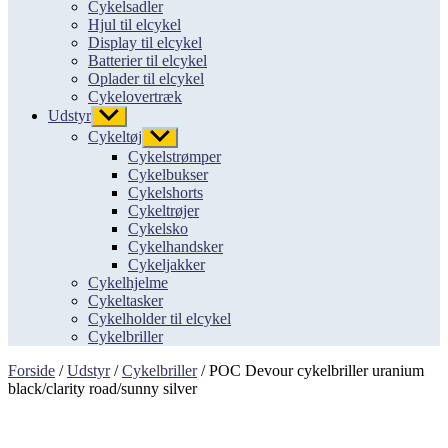
Cykelsadler
Hjul til elcykel
Display til elcykel
Batterier til elcykel
Oplader til elcykel
Cykelovertræk
Udstyr
Vis
undermenu
Cykeltøj
Vis
undermenu
Cykelstrømper
Cykelbukser
Cykelshorts
Cykeltrøjer
Cykelsko
Cykelhandsker
Cykeljakker
Cykelhjelme
Cykeltasker
Cykelholder til elcykel
Cykelbriller
Forside
/
Udstyr
/
Cykelbriller
/ POC Devour cykelbriller uranium
black/clarity road/sunny silver