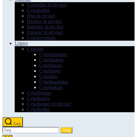
Controller til elcykel
Cykelsadler
Hjul til elcykel
Display til elcykel
Batterier til elcykel
Oplader til elcykel
Cykelovertræk
Udstyr
Cykeltøj
Cykelstrømper
Cykelbukser
Cykelshorts
Cykeltrøjer
Cykelsko
Cykelhandsker
Cykeljakker
Cykelhjelme
Cykeltasker
Cykelholder til elcykel
Cykelbriller
Søg
Søg
efter: