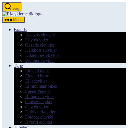
Spring
Søg
til
el-
indholdet
cyklerne.dk
Menu
Brands
Batavus elcykler
Efly elcykler
Gazelle elcykler
Kalkhoff elcykler
Kildemoes elcykler
Winther elcykler
Type
Elcykel dame
Elcykel herre
El ladcykler
El-mountainbikes
Speed Pedelec
Billige el-cykler
Cruiser elcykel
City elcykler
Fatbike el-cykler
Foldbar elcykel
Hybrid elcykel
Tilbehør