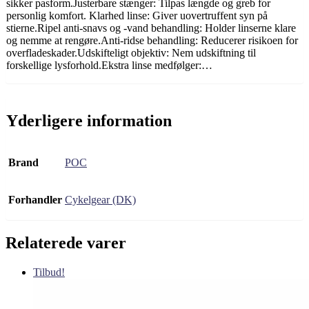
sikker pasform.Justerbare stænger: Tilpas længde og greb for
personlig komfort. Klarhed linse: Giver uovertruffent syn på
stierne.Ripel anti-snavs og -vand behandling: Holder linserne klare
og nemme at rengøre.Anti-ridse behandling: Reducerer risikoen for
overfladeskader.Udskifteligt objektiv: Nem udskiftning til
forskellige lysforhold.Ekstra linse medfølger:…
Yderligere information
Brand
POC
Forhandler
Cykelgear (DK)
Relaterede varer
Tilbud!