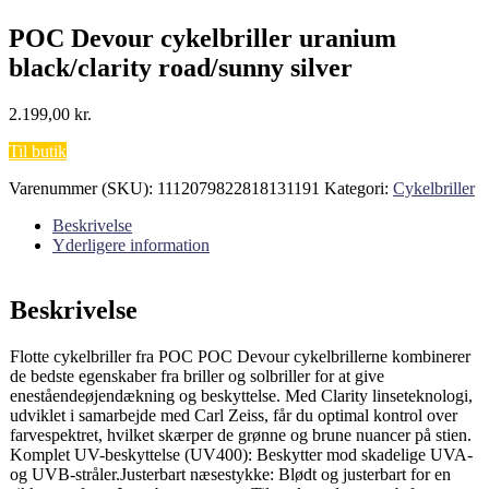
POC Devour cykelbriller uranium
black/clarity road/sunny silver
2.199,00
kr.
Til butik
Varenummer (SKU):
1112079822818131191
Kategori:
Cykelbriller
Beskrivelse
Yderligere information
Beskrivelse
Flotte cykelbriller fra POC POC Devour cykelbrillerne kombinerer
de bedste egenskaber fra briller og solbriller for at give
eneståendeøjendækning og beskyttelse. Med Clarity linseteknologi,
udviklet i samarbejde med Carl Zeiss, får du optimal kontrol over
farvespektret, hvilket skærper de grønne og brune nuancer på stien.
Komplet UV-beskyttelse (UV400): Beskytter mod skadelige UVA-
og UVB-stråler.Justerbart næsestykke: Blødt og justerbart for en