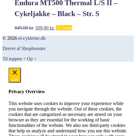
Endura MT500 Thermal L/S II –
Cykeljakke – Black – Str. S
Den
Den
849,00
kr.
509,00
kr.
Til butik
oprindelige
aktuelle
© 2026
el-cyklerne.dk
pris
pris
var:
er:
Drevet af Shopbooster
849,00 kr..
509,00 kr..
Til toppen
↑
Op
↑
Luk
Privacy Overview
This website uses cookies to improve your experience while
you navigate through the website. Out of these cookies, the
cookies that are categorized as necessary are stored on your
browser as they are essential for the working of basic
functionalities of the website. We also use third-party cookies
that help us analyze and understand how you use this website.