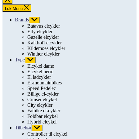
søgning
Luk Menu
Brands
Vis
undermenu
Batavus elcykler
Efly elcykler
Gazelle elcykler
Kalkhoff elcykler
Kildemoes elcykler
Winther elcykler
Type
Vis
undermenu
Elcykel dame
Elcykel herre
El ladcykler
El-mountainbikes
Speed Pedelec
Billige el-cykler
Cruiser elcykel
City elcykler
Fatbike el-cykler
Foldbar elcykel
Hybrid elcykel
Tilbehør
Vis
undermenu
Controller til elcykel