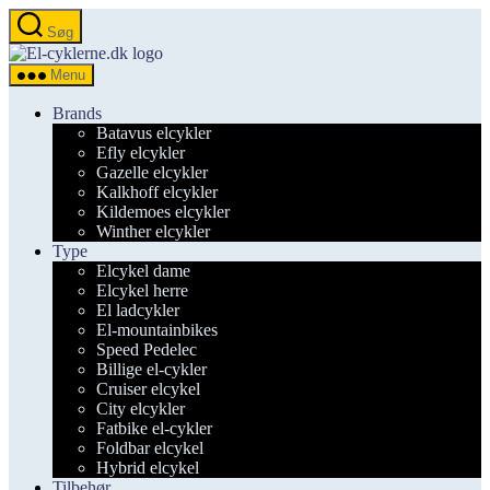
Spring
Søg
til
el-
indholdet
cyklerne.dk
Menu
Brands
Batavus elcykler
Efly elcykler
Gazelle elcykler
Kalkhoff elcykler
Kildemoes elcykler
Winther elcykler
Type
Elcykel dame
Elcykel herre
El ladcykler
El-mountainbikes
Speed Pedelec
Billige el-cykler
Cruiser elcykel
City elcykler
Fatbike el-cykler
Foldbar elcykel
Hybrid elcykel
Tilbehør