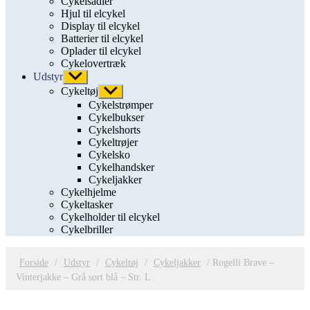
Cykelsadler
Hjul til elcykel
Display til elcykel
Batterier til elcykel
Oplader til elcykel
Cykelovertræk
Udstyr
Vis
undermenu
Cykeltøj
Vis
undermenu
Cykelstrømper
Cykelbukser
Cykelshorts
Cykeltrøjer
Cykelsko
Cykelhandsker
Cykeljakker
Cykelhjelme
Cykeltasker
Cykelholder til elcykel
Cykelbriller
Forside
/
Udstyr
/
Cykeltøj
/
Cykeljakker
/ Rogelli Brave –
Vinterjakke – Grå sort blå – Str. L