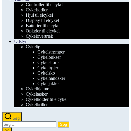
Controller til elcykel
Cykelsadler
Hjul til elcykel
Display til elcykel
Batterier til elcykel
Oplader til elcykel
Cykelovertræk
Udstyr
Cykeltøj
Cykelstrømper
Cykelbukser
Cykelshorts
Cykeltrøjer
Cykelsko
Cykelhandsker
Cykeljakker
Cykelhjelme
Cykeltasker
Cykelholder til elcykel
Cykelbriller
Søg
Søg
efter:
Luk