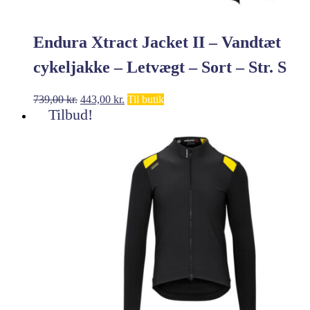
Endura Xtract Jacket II – Vandtæt
cykeljakke – Letvægt – Sort – Str. S
Den
Den
739,00
kr.
443,00
kr.
Til butik
oprindelige
aktuelle
Tilbud!
pris
pris
var:
er:
739,00 kr..
443,00 kr..