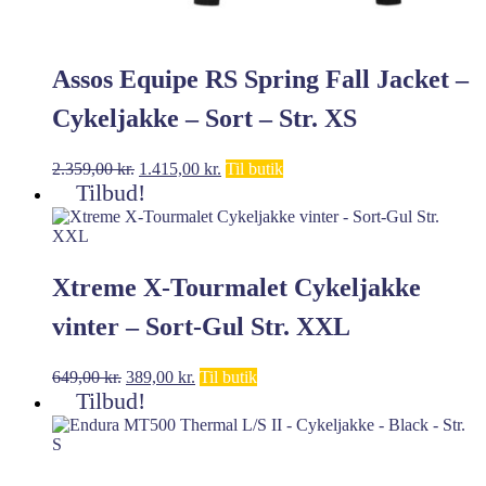
Assos Equipe RS Spring Fall Jacket –
Cykeljakke – Sort – Str. XS
Den
Den
2.359,00
kr.
1.415,00
kr.
Til butik
oprindelige
aktuelle
Tilbud!
pris
pris
var:
er:
2.359,00 kr..
1.415,00 kr..
Xtreme X-Tourmalet Cykeljakke
vinter – Sort-Gul Str. XXL
Den
Den
649,00
kr.
389,00
kr.
Til butik
oprindelige
aktuelle
Tilbud!
pris
pris
var:
er:
649,00 kr..
389,00 kr..