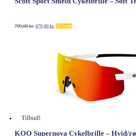
Scott Sport Shield Cykelbrille – Soft
Den
Den
799,00
kr.
479,00
kr.
Til butik
oprindelige
aktuelle
pris
pris
var:
er:
799,00 kr..
479,00 kr..
Tilbud!
KOO Supernova Cykelbrille – Hvid/r