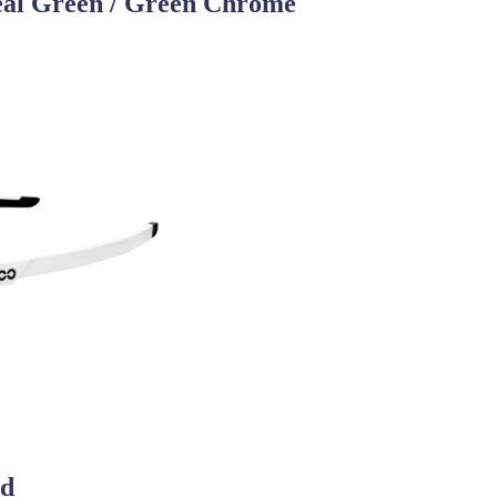
 Teal Green / Green Chrome
ød