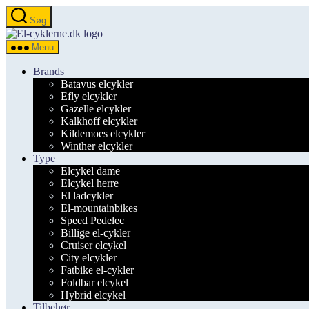
Spring
Søg
til
el-
indholdet
cyklerne.dk
Menu
Brands
Batavus elcykler
Efly elcykler
Gazelle elcykler
Kalkhoff elcykler
Kildemoes elcykler
Winther elcykler
Type
Elcykel dame
Elcykel herre
El ladcykler
El-mountainbikes
Speed Pedelec
Billige el-cykler
Cruiser elcykel
City elcykler
Fatbike el-cykler
Foldbar elcykel
Hybrid elcykel
Tilbehør