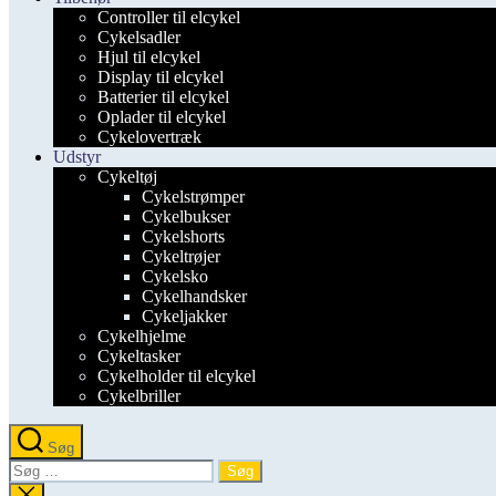
Controller til elcykel
Cykelsadler
Hjul til elcykel
Display til elcykel
Batterier til elcykel
Oplader til elcykel
Cykelovertræk
Udstyr
Cykeltøj
Cykelstrømper
Cykelbukser
Cykelshorts
Cykeltrøjer
Cykelsko
Cykelhandsker
Cykeljakker
Cykelhjelme
Cykeltasker
Cykelholder til elcykel
Cykelbriller
Søg
Søg
efter:
Luk