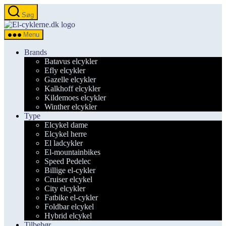
Spring
Søg
til
el-
indholdet
cyklerne.dk
Menu
Brands
Batavus elcykler
Efly elcykler
Gazelle elcykler
Kalkhoff elcykler
Kildemoes elcykler
Winther elcykler
Type
Elcykel dame
Elcykel herre
El ladcykler
El-mountainbikes
Speed Pedelec
Billige el-cykler
Cruiser elcykel
City elcykler
Fatbike el-cykler
Foldbar elcykel
Hybrid elcykel
Tilbehør