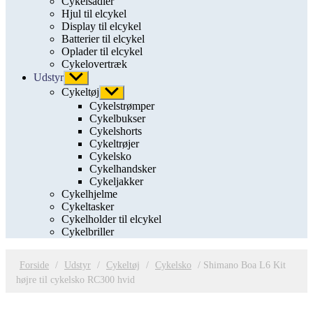
Cykelsadler
Hjul til elcykel
Display til elcykel
Batterier til elcykel
Oplader til elcykel
Cykelovertræk
Udstyr
Vis
undermenu
Cykeltøj
Vis
undermenu
Cykelstrømper
Cykelbukser
Cykelshorts
Cykeltrøjer
Cykelsko
Cykelhandsker
Cykeljakker
Cykelhjelme
Cykeltasker
Cykelholder til elcykel
Cykelbriller
Forside
/
Udstyr
/
Cykeltøj
/
Cykelsko
/ Shimano Boa L6 Kit
højre til cykelsko RC300 hvid