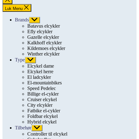
søgning
Luk Menu
Brands
Vis
undermenu
Batavus elcykler
Efly elcykler
Gazelle elcykler
Kalkhoff elcykler
Kildemoes elcykler
Winther elcykler
Type
Vis
undermenu
Elcykel dame
Elcykel herre
El ladcykler
El-mountainbikes
Speed Pedelec
Billige el-cykler
Cruiser elcykel
City elcykler
Fatbike el-cykler
Foldbar elcykel
Hybrid elcykel
Tilbehør
Vis
undermenu
Controller til elcykel