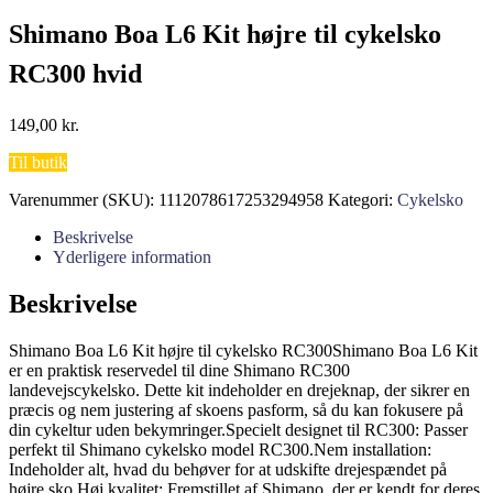
Shimano Boa L6 Kit højre til cykelsko
RC300 hvid
149,00
kr.
Til butik
Varenummer (SKU):
1112078617253294958
Kategori:
Cykelsko
Beskrivelse
Yderligere information
Beskrivelse
Shimano Boa L6 Kit højre til cykelsko RC300Shimano Boa L6 Kit
er en praktisk reservedel til dine Shimano RC300
landevejscykelsko. Dette kit indeholder en drejeknap, der sikrer en
præcis og nem justering af skoens pasform, så du kan fokusere på
din cykeltur uden bekymringer.Specielt designet til RC300: Passer
perfekt til Shimano cykelsko model RC300.Nem installation:
Indeholder alt, hvad du behøver for at udskifte drejespændet på
højre sko.Høj kvalitet: Fremstillet af Shimano, der er kendt for deres