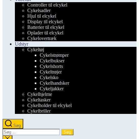
Controller til elcykel
Cykelsadler
Hjul til elcykel
Display til elcykel
Batterier til elcykel
Oplader til elcykel
Cykelovertræk
Udstyr
Cykeltøj
Cykelstrømper
Cykelbukser
Cykelshorts
Cykeltrøjer
Cykelsko
Cykelhandsker
Cykeljakker
Cykelhjelme
Cykeltasker
Cykelholder til elcykel
Cykelbriller
Søg
Søg
efter:
Luk