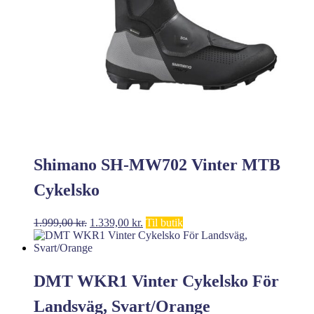
Shimano SH-MW702 Vinter MTB
Cykelsko
Den
Den
1.999,00
kr.
1.339,00
kr.
Til butik
oprindelige
aktuelle
pris
pris
var:
er:
1.999,00 kr..
1.339,00 kr..
DMT WKR1 Vinter Cykelsko För
Landsväg, Svart/Orange