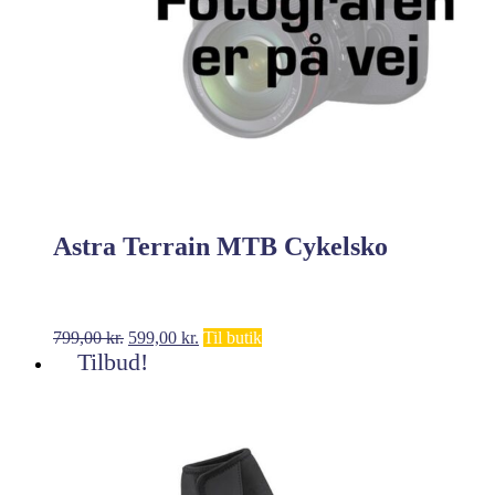
Astra Terrain MTB Cykelsko
Den
Den
799,00
kr.
599,00
kr.
Til butik
oprindelige
aktuelle
Tilbud!
pris
pris
var:
er:
799,00 kr..
599,00 kr..