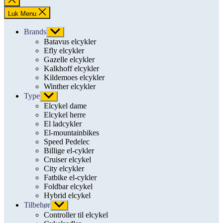
søgning
Luk Menu
Brands
Vis
undermenu
Batavus elcykler
Efly elcykler
Gazelle elcykler
Kalkhoff elcykler
Kildemoes elcykler
Winther elcykler
Type
Vis
undermenu
Elcykel dame
Elcykel herre
El ladcykler
El-mountainbikes
Speed Pedelec
Billige el-cykler
Cruiser elcykel
City elcykler
Fatbike el-cykler
Foldbar elcykel
Hybrid elcykel
Tilbehør
Vis
undermenu
Controller til elcykel