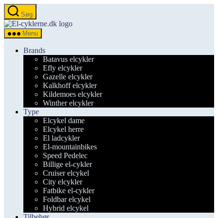
Spring
Søg
til
el-
indholdet
cyklerne.dk
Menu
Brands
Batavus elcykler
Efly elcykler
Gazelle elcykler
Kalkhoff elcykler
Kildemoes elcykler
Winther elcykler
Type
Elcykel dame
Elcykel herre
El ladcykler
El-mountainbikes
Speed Pedelec
Billige el-cykler
Cruiser elcykel
City elcykler
Fatbike el-cykler
Foldbar elcykel
Hybrid elcykel
Tilbehør