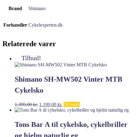
Brand
Shimano
Forhandler
Cykelexperten.dk
Relaterede varer
Tilbud!
Shimano SH-MW502 Vinter MTB
Cykelsko
Den
Den
1.399,00
kr.
1.199,00
kr.
Til butik
oprindelige
aktuelle
pris
pris
var:
er:
Tons Bar A til cykelsko, cykelbriller
1.399,00 kr..
1.199,00 kr..
og hjelm naturlig eg