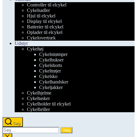
Controller til elcykel
Cykelsadler
Hjul til elcykel
Display til elcykel
Batterier til elcykel
Oplader til elcykel
Cykelovertræk
Udstyr
Cykeltøj
Cykelstrømper
Cykelbukser
Cykelshorts
Cykeltrøjer
Cykelsko
Cykelhandsker
Cykeljakker
Cykelhjelme
Cykeltasker
Cykelholder til elcykel
Cykelbriller
Søg
Søg
efter:
Luk