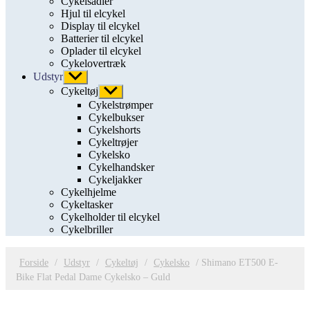
Cykelsadler
Hjul til elcykel
Display til elcykel
Batterier til elcykel
Oplader til elcykel
Cykelovertræk
Udstyr
Vis
undermenu
Cykeltøj
Vis
undermenu
Cykelstrømper
Cykelbukser
Cykelshorts
Cykeltrøjer
Cykelsko
Cykelhandsker
Cykeljakker
Cykelhjelme
Cykeltasker
Cykelholder til elcykel
Cykelbriller
Forside
/
Udstyr
/
Cykeltøj
/
Cykelsko
/ Shimano ET500 E-
Bike Flat Pedal Dame Cykelsko – Guld