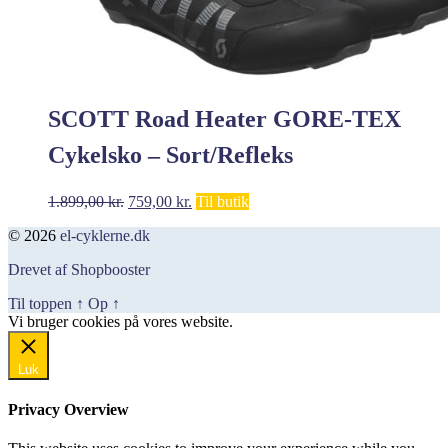
SCOTT Road Heater GORE-TEX
Cykelsko – Sort/Refleks
Den
Den
1.899,00
kr.
759,00
kr.
Til butik
oprindelige
aktuelle
© 2026
el-cyklerne.dk
pris
pris
var:
er:
Drevet af Shopbooster
1.899,00 kr..
759,00 kr..
Til toppen
↑
Op
↑
Vi bruger cookies på vores website.
Okay, jeg er med
Luk
Privacy Overview