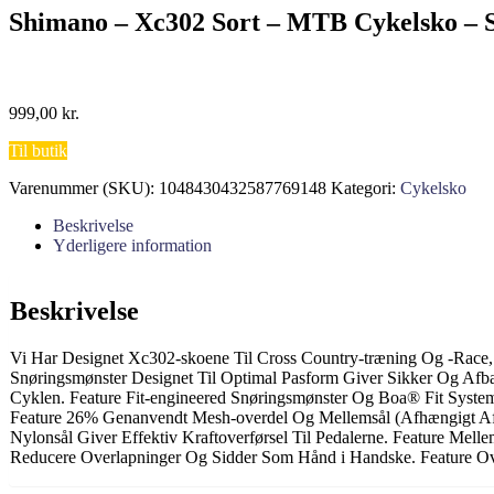
Shimano – Xc302 Sort – MTB Cykelsko – S
999,00
kr.
Til butik
Varenummer (SKU):
1048430432587769148
Kategori:
Cykelsko
Beskrivelse
Yderligere information
Beskrivelse
Vi Har Designet Xc302-skoene Til Cross Country-træning Og -Race
Snøringsmønster Designet Til Optimal Pasform Giver Sikker Og Afbal
Cyklen. Feature Fit-engineered Snøringsmønster Og Boa® Fit System
Feature 26% Genanvendt Mesh-overdel Og Mellemsål (Afhængigt Af Væ
Nylonsål Giver Effektiv Kraftoverførsel Til Pedalerne. Feature Mel
Reducere Overlapninger Og Sidder Som Hånd i Handske. Feature Ove