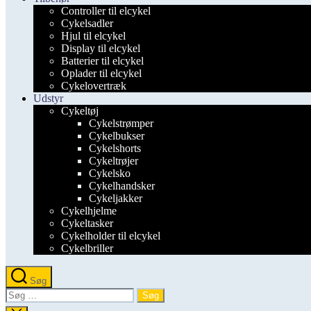
Controller til elcykel
Cykelsadler
Hjul til elcykel
Display til elcykel
Batterier til elcykel
Oplader til elcykel
Cykelovertræk
Udstyr
Cykeltøj
Cykelstrømper
Cykelbukser
Cykelshorts
Cykeltrøjer
Cykelsko
Cykelhandsker
Cykeljakker
Cykelhjelme
Cykeltasker
Cykelholder til elcykel
Cykelbriller
Søg
Søg
efter: