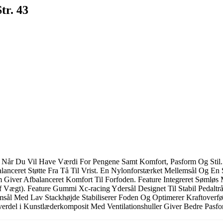
tr. 43
, Når Du Vil Have Værdi For Pengene Samt Komfort, Pasform Og Sti
anceret Støtte Fra Tå Til Vrist. En Nylonforstærket Mellemsål Og En
 Giver Afbalanceret Komfort Til Forfoden. Feature Integreret Sømløs 
gt). Feature Gummi Xc-racing Ydersål Designet Til Stabil Pedaltråd
lemsål Med Lav Stackhøjde Stabiliserer Foden Og Optimerer Kraftoverf
rdel i Kunstlæderkomposit Med Ventilationshuller Giver Bedre Pasf