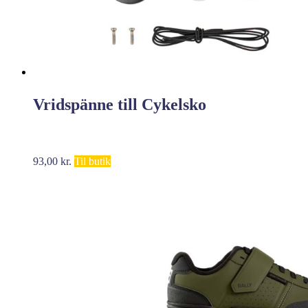
Vridspänne till Cykelsko
93,00
kr.
Til butik