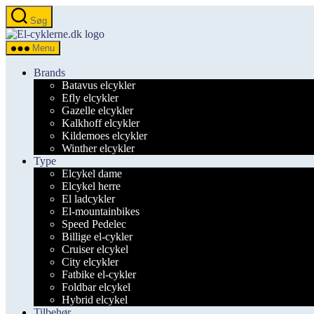
Spring
Søg
til
el-
indholdet
cyklerne.dk
Menu
Brands
Batavus elcykler
Efly elcykler
Gazelle elcykler
Kalkhoff elcykler
Kildemoes elcykler
Winther elcykler
Type
Elcykel dame
Elcykel herre
El ladcykler
El-mountainbikes
Speed Pedelec
Billige el-cykler
Cruiser elcykel
City elcykler
Fatbike el-cykler
Foldbar elcykel
Hybrid elcykel
Tilbehør