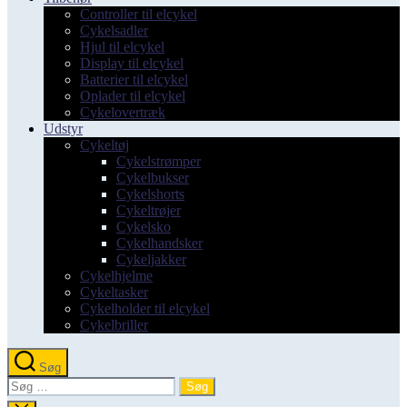
Controller til elcykel
Cykelsadler
Hjul til elcykel
Display til elcykel
Batterier til elcykel
Oplader til elcykel
Cykelovertræk
Udstyr
Cykeltøj
Cykelstrømper
Cykelbukser
Cykelshorts
Cykeltrøjer
Cykelsko
Cykelhandsker
Cykeljakker
Cykelhjelme
Cykeltasker
Cykelholder til elcykel
Cykelbriller
Søg
Søg
efter: