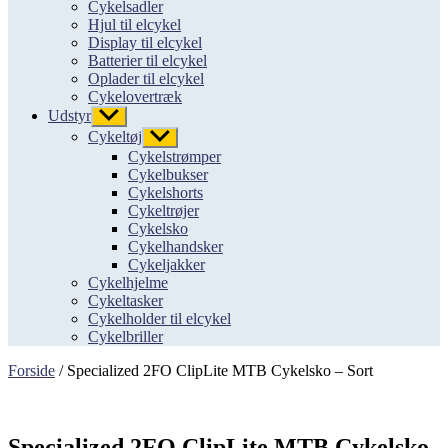
Cykelsadler
Hjul til elcykel
Display til elcykel
Batterier til elcykel
Oplader til elcykel
Cykelovertræk
Udstyr
Vis
undermenu
Cykeltøj
Vis
undermenu
Cykelstrømper
Cykelbukser
Cykelshorts
Cykeltrøjer
Cykelsko
Cykelhandsker
Cykeljakker
Cykelhjelme
Cykeltasker
Cykelholder til elcykel
Cykelbriller
Forside
/ Specialized 2FO ClipLite MTB Cykelsko – Sort
Specialized 2FO ClipLite MTB Cykelsko