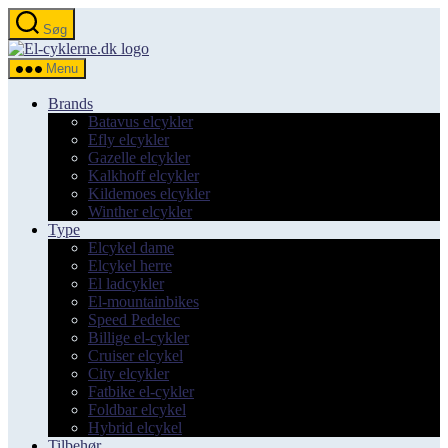
Spring
Søg
til
el-
indholdet
cyklerne.dk
Menu
Brands
Batavus elcykler
Efly elcykler
Gazelle elcykler
Kalkhoff elcykler
Kildemoes elcykler
Winther elcykler
Type
Elcykel dame
Elcykel herre
El ladcykler
El-mountainbikes
Speed Pedelec
Billige el-cykler
Cruiser elcykel
City elcykler
Fatbike el-cykler
Foldbar elcykel
Hybrid elcykel
Tilbehør