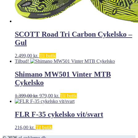
SCOTT Road Tri Carbon Cykelsko –
Gul
2.499,00
kr.
Til butik
Tilbud!
Shimano MW501 Vinter MTB
Cykelsko
Den
Den
1.399,00
kr.
979,00
kr.
Til butik
oprindelige
aktuelle
pris
pris
var:
er:
FLR F-35 cykelsko vit/svart
1.399,00 kr..
979,00 kr..
216,00
kr.
Til butik
© 2026
el-cyklerne.dk