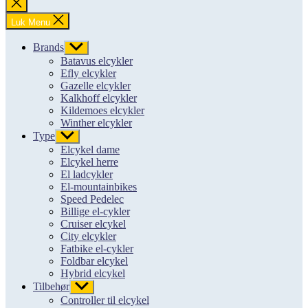
Luk
søgning
Luk Menu
Brands
Vis
undermenu
Batavus elcykler
Efly elcykler
Gazelle elcykler
Kalkhoff elcykler
Kildemoes elcykler
Winther elcykler
Type
Vis
undermenu
Elcykel dame
Elcykel herre
El ladcykler
El-mountainbikes
Speed Pedelec
Billige el-cykler
Cruiser elcykel
City elcykler
Fatbike el-cykler
Foldbar elcykel
Hybrid elcykel
Tilbehør
Vis
undermenu
Controller til elcykel