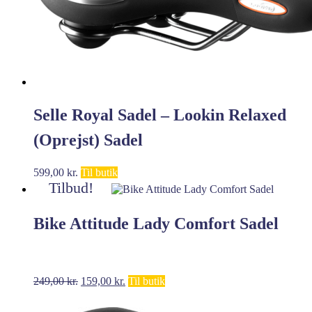
Selle Royal Sadel – Lookin Relaxed
(Oprejst) Sadel
599,00
kr.
Til butik
Tilbud!
Bike Attitude Lady Comfort Sadel
Den
Den
249,00
kr.
159,00
kr.
Til butik
oprindelige
aktuelle
pris
pris