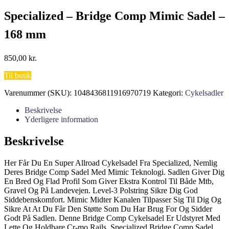
Specialized – Bridge Comp Mimic Sadel –
168 mm
850,00
kr.
Til butik
Varenummer (SKU):
1048436811916970719
Kategori:
Cykelsadler
Beskrivelse
Yderligere information
Beskrivelse
Her Får Du En Super Allroad Cykelsadel Fra Specialized, Nemlig
Deres Bridge Comp Sadel Med Mimic Teknologi. Sadlen Giver Dig
En Bred Og Flad Profil Som Giver Ekstra Kontrol Til Både Mtb,
Gravel Og På Landevejen. Level-3 Polstring Sikre Dig God
Siddebenskomfort. Mimic Midter Kanalen Tilpasser Sig Til Dig Og
Sikre At At Du Får Den Støtte Som Du Har Brug For Og Sidder
Godt På Sadlen. Denne Bridge Comp Cykelsadel Er Udstyret Med
Lette Og Holdbare Cr-mo Rails. Specialized Bridge Comp Sadel