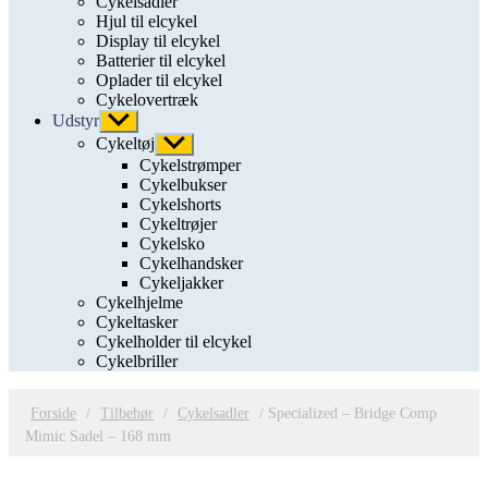
Cykelsadler
Hjul til elcykel
Display til elcykel
Batterier til elcykel
Oplader til elcykel
Cykelovertræk
Udstyr
Vis
undermenu
Cykeltøj
Vis
undermenu
Cykelstrømper
Cykelbukser
Cykelshorts
Cykeltrøjer
Cykelsko
Cykelhandsker
Cykeljakker
Cykelhjelme
Cykeltasker
Cykelholder til elcykel
Cykelbriller
Forside
/
Tilbehør
/
Cykelsadler
/ Specialized – Bridge Comp
Mimic Sadel – 168 mm