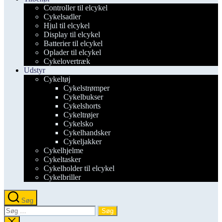
Controller til elcykel
Cykelsadler
Hjul til elcykel
Display til elcykel
Batterier til elcykel
Oplader til elcykel
Cykelovertræk
Udstyr
Cykeltøj
Cykelstrømper
Cykelbukser
Cykelshorts
Cykeltrøjer
Cykelsko
Cykelhandsker
Cykeljakker
Cykelhjelme
Cykeltasker
Cykelholder til elcykel
Cykelbriller
Søg
Søg
efter:
Luk