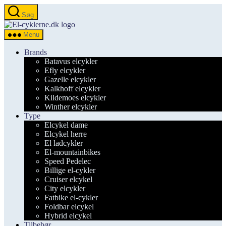
Spring
Søg
til
el-
indholdet
cyklerne.dk
Menu
Brands
Batavus elcykler
Efly elcykler
Gazelle elcykler
Kalkhoff elcykler
Kildemoes elcykler
Winther elcykler
Type
Elcykel dame
Elcykel herre
El ladcykler
El-mountainbikes
Speed Pedelec
Billige el-cykler
Cruiser elcykel
City elcykler
Fatbike el-cykler
Foldbar elcykel
Hybrid elcykel
Tilbehør