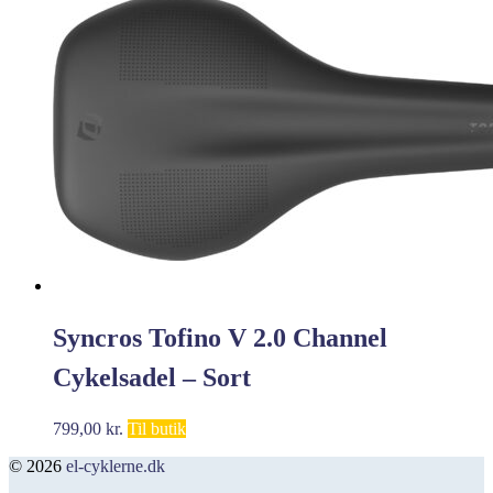
var:
er:
249,00 kr..
159,00 kr..
Syncros Tofino V 2.0 Channel
Cykelsadel – Sort
799,00
kr.
Til butik
© 2026
el-cyklerne.dk