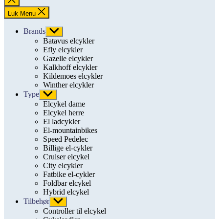
søgning
Luk Menu
Brands
Vis
undermenu
Batavus elcykler
Efly elcykler
Gazelle elcykler
Kalkhoff elcykler
Kildemoes elcykler
Winther elcykler
Type
Vis
undermenu
Elcykel dame
Elcykel herre
El ladcykler
El-mountainbikes
Speed Pedelec
Billige el-cykler
Cruiser elcykel
City elcykler
Fatbike el-cykler
Foldbar elcykel
Hybrid elcykel
Tilbehør
Vis
undermenu
Controller til elcykel