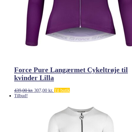
Force Pure Langærmet Cykeltrøje til
kvinder Lilla
Den
Den
439,00
kr.
307,00
kr.
Til butik
oprindelige
aktuelle
Tilbud!
pris
pris
var:
er:
439,00 kr..
307,00 kr..