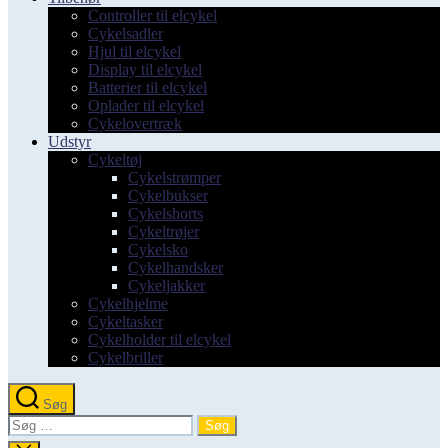
Controller til elcykel
Cykelsadler
Hjul til elcykel
Display til elcykel
Batterier til elcykel
Oplader til elcykel
Cykelovertræk
Udstyr
Cykeltøj
Cykelstrømper
Cykelbukser
Cykelshorts
Cykeltrøjer
Cykelsko
Cykelhandsker
Cykeljakker
Cykelhjelme
Cykeltasker
Cykelholder til elcykel
Cykelbriller
Søg
Søg
efter: