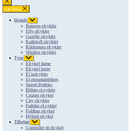
Luk
søgning
Luk Menu
Brands
Vis
undermenu
Batavus elcykler
Efly elcykler
Gazelle elcykler
Kalkhoff elcykler
Kildemoes elcykler
Winther elcykler
Type
Vis
undermenu
Elcykel dame
Elcykel herre
El ladcykler
El-mountainbikes
Speed Pedelec
Billige el-cykler
Cruiser elcykel
City elcykler
Fatbike el-cykler
Foldbar elcykel
Hybrid elcykel
Tilbehør
Vis
undermenu
Controller til elcykel