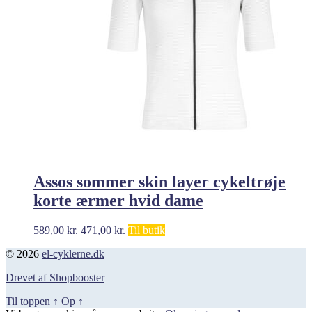
Assos sommer skin layer cykeltrøje
korte ærmer hvid dame
Den
Den
589,00
kr.
471,00
kr.
Til butik
oprindelige
aktuelle
© 2026
el-cyklerne.dk
pris
pris
var:
er:
Drevet af Shopbooster
589,00 kr..
471,00 kr..
Til toppen
↑
Op
↑