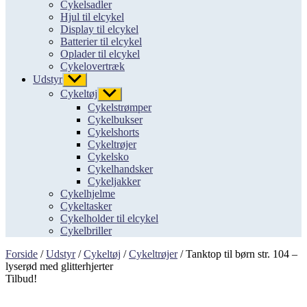
Cykelsadler
Hjul til elcykel
Display til elcykel
Batterier til elcykel
Oplader til elcykel
Cykelovertræk
Udstyr
Vis
undermenu
Cykeltøj
Vis
undermenu
Cykelstrømper
Cykelbukser
Cykelshorts
Cykeltrøjer
Cykelsko
Cykelhandsker
Cykeljakker
Cykelhjelme
Cykeltasker
Cykelholder til elcykel
Cykelbriller
Forside
/
Udstyr
/
Cykeltøj
/
Cykeltrøjer
/ Tanktop til børn str. 104 –
lyserød med glitterhjerter
Tilbud!