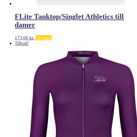
FLite Tanktop/Singlet Athletics till
damer
173,00
kr.
Til butik
Tilbud!