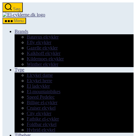
Spring
Søg
til
el-
indholdet
cyklerne.dk
Menu
Brands
Batavus elcykler
Efly elcykler
Gazelle elcykler
Kalkhoff elcykler
Kildemoes elcykler
Winther elcykler
Type
Elcykel dame
Elcykel herre
El ladcykler
El-mountainbikes
Speed Pedelec
Billige el-cykler
Cruiser elcykel
City elcykler
Fatbike el-cykler
Foldbar elcykel
Hybrid elcykel
Tilbehør