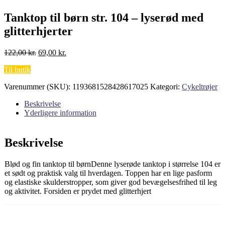
Tanktop til børn str. 104 – lyserød med
glitterhjerter
Den
Den
122,00
kr.
69,00
kr.
oprindelige
aktuelle
Til butik
pris
pris
var:
er:
Varenummer (SKU):
1193681528428617025
Kategori:
Cykeltrøjer
122,00 kr..
69,00 kr..
Beskrivelse
Yderligere information
Beskrivelse
Blød og fin tanktop til børnDenne lyserøde tanktop i størrelse 104 er
et sødt og praktisk valg til hverdagen. Toppen har en lige pasform
og elastiske skulderstropper, som giver god bevægelsesfrihed til leg
og aktivitet. Forsiden er prydet med glitterhjert