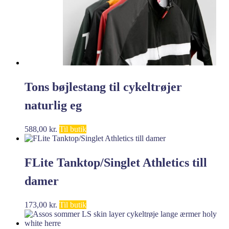
Tons bøjlestang til cykeltrøjer
naturlig eg
588,00
kr.
Til butik
FLite Tanktop/Singlet Athletics till
damer
173,00
kr.
Til butik