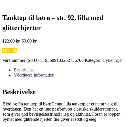
Tanktop til børn – str. 92, lilla med
glitterhjerter
Den
Den
122,00
kr.
69,00
kr.
oprindelige
aktuelle
Til butik
pris
pris
var:
er:
Varenummer (SKU):
1193689133252736706
Kategori:
Cykeltrøjer
122,00 kr..
69,00 kr..
Beskrivelse
Yderligere information
Beskrivelse
Blød og fin tanktop til børnDenne lilla tanktop er et nemt valg til
hverdagen. Den har en lige pasform og elastiske skulderstropper,
som giver god bevægelsesfrihed i leg og aktivitet. Foran er toppen
pyntet med glitrende hjerter, der giver et sødt og eleg