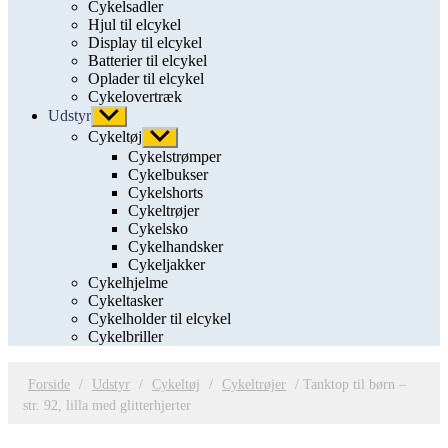
Cykelsadler
Hjul til elcykel
Display til elcykel
Batterier til elcykel
Oplader til elcykel
Cykelovertræk
Udstyr
Vis
undermenu
Cykeltøj
Vis
undermenu
Cykelstrømper
Cykelbukser
Cykelshorts
Cykeltrøjer
Cykelsko
Cykelhandsker
Cykeljakker
Cykelhjelme
Cykeltasker
Cykelholder til elcykel
Cykelbriller
Forside
/
Udstyr
/
Cykeltøj
/
Cykeltrøjer
/ Tanktop til børn –
str. 92, lilla med glitterhjerter