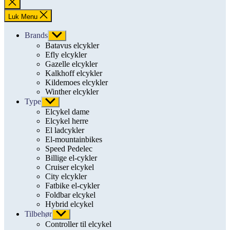
Luk
søgning
Luk Menu
Brands
Vis
undermenu
Batavus elcykler
Efly elcykler
Gazelle elcykler
Kalkhoff elcykler
Kildemoes elcykler
Winther elcykler
Type
Vis
undermenu
Elcykel dame
Elcykel herre
El ladcykler
El-mountainbikes
Speed Pedelec
Billige el-cykler
Cruiser elcykel
City elcykler
Fatbike el-cykler
Foldbar elcykel
Hybrid elcykel
Tilbehør
Vis
undermenu
Controller til elcykel