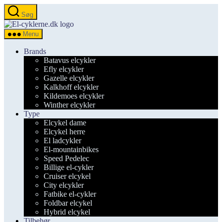
Spring
Søg
til
el-
indholdet
cyklerne.dk
Menu
Brands
Batavus elcykler
Efly elcykler
Gazelle elcykler
Kalkhoff elcykler
Kildemoes elcykler
Winther elcykler
Type
Elcykel dame
Elcykel herre
El ladcykler
El-mountainbikes
Speed Pedelec
Billige el-cykler
Cruiser elcykel
City elcykler
Fatbike el-cykler
Foldbar elcykel
Hybrid elcykel
Tilbehør