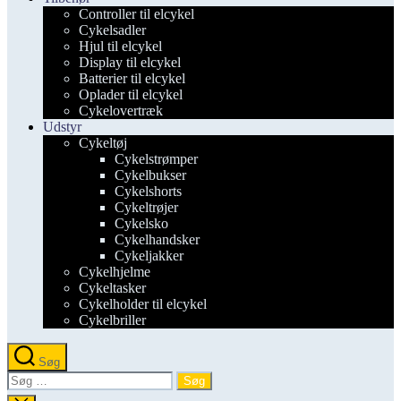
Controller til elcykel
Cykelsadler
Hjul til elcykel
Display til elcykel
Batterier til elcykel
Oplader til elcykel
Cykelovertræk
Udstyr
Cykeltøj
Cykelstrømper
Cykelbukser
Cykelshorts
Cykeltrøjer
Cykelsko
Cykelhandsker
Cykeljakker
Cykelhjelme
Cykeltasker
Cykelholder til elcykel
Cykelbriller
Søg
Søg
efter: