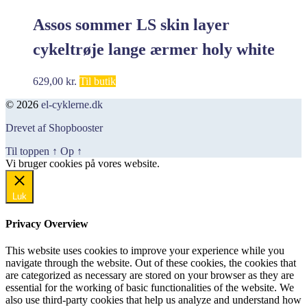
Assos sommer LS skin layer
cykeltrøje lange ærmer holy white
herre
629,00
kr.
Til butik
© 2026
el-cyklerne.dk
Drevet af Shopbooster
Til toppen
↑
Op
↑
Vi bruger cookies på vores website.
Okay, jeg er med
Luk
Privacy Overview
This website uses cookies to improve your experience while you
navigate through the website. Out of these cookies, the cookies that
are categorized as necessary are stored on your browser as they are
essential for the working of basic functionalities of the website. We
also use third-party cookies that help us analyze and understand how