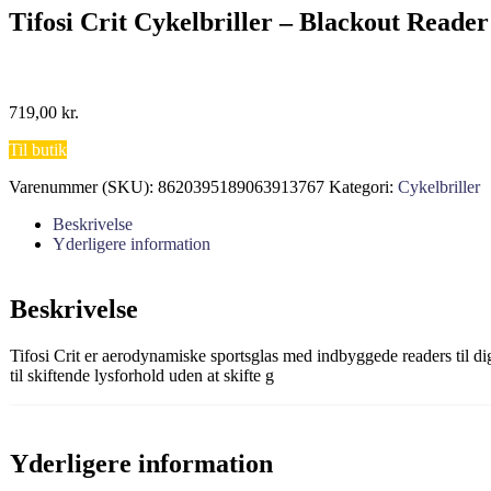
Tifosi Crit Cykelbriller – Blackout Reader
719,00
kr.
Til butik
Varenummer (SKU):
8620395189063913767
Kategori:
Cykelbriller
Beskrivelse
Yderligere information
Beskrivelse
Tifosi Crit er aerodynamiske sportsglas med indbyggede readers til dig
til skiftende lysforhold uden at skifte g
Yderligere information