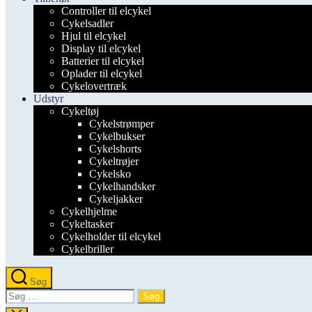
Controller til elcykel
Cykelsadler
Hjul til elcykel
Display til elcykel
Batterier til elcykel
Oplader til elcykel
Cykelovertræk
Udstyr
Cykeltøj
Cykelstrømper
Cykelbukser
Cykelshorts
Cykeltrøjer
Cykelsko
Cykelhandsker
Cykeljakker
Cykelhjelme
Cykeltasker
Cykelholder til elcykel
Cykelbriller
Søg
Søg
efter: