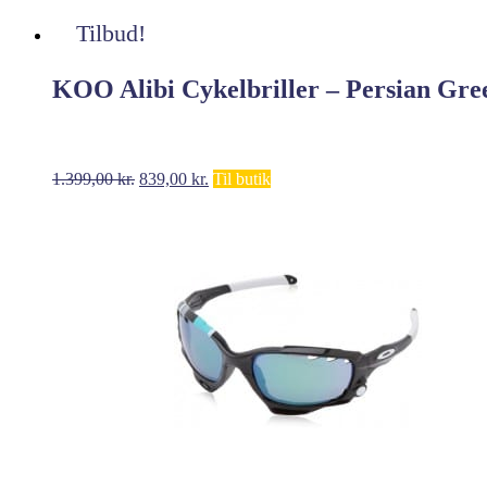
Tilbud!
KOO Alibi Cykelbriller – Persian Gre
Den
Den
1.399,00
kr.
839,00
kr.
Til butik
oprindelige
aktuelle
pris
pris
var:
er:
1.399,00 kr..
839,00 kr..