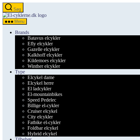
Spring
Søg
til
el-
indholdet
cyklerne.dk
Menu
Brands
Batavus elcykler
Efly elcykler
Gazelle elcykler
Kalkhoff elcykler
Kildemoes elcykler
Winther elcykler
Type
Elcykel dame
Elcykel herre
El ladcykler
El-mountainbikes
Speed Pedelec
Billige el-cykler
Cruiser elcykel
City elcykler
Fatbike el-cykler
Foldbar elcykel
Hybrid elcykel
Tilbehør