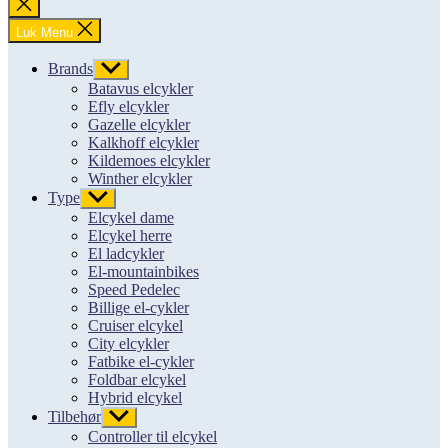
Luk
søgning
Luk Menu
Brands
Vis
undermenu
Batavus elcykler
Efly elcykler
Gazelle elcykler
Kalkhoff elcykler
Kildemoes elcykler
Winther elcykler
Type
Vis
undermenu
Elcykel dame
Elcykel herre
El ladcykler
El-mountainbikes
Speed Pedelec
Billige el-cykler
Cruiser elcykel
City elcykler
Fatbike el-cykler
Foldbar elcykel
Hybrid elcykel
Tilbehør
Vis
undermenu
Controller til elcykel