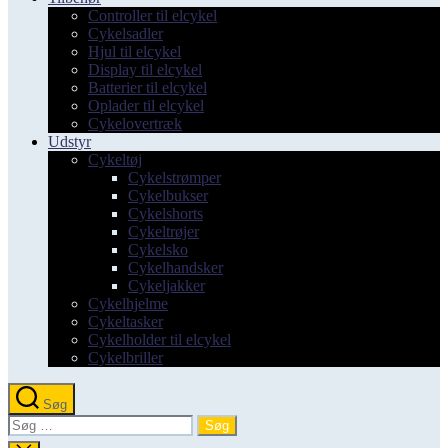
Controller til elcykel
Cykelsadler
Hjul til elcykel
Display til elcykel
Batterier til elcykel
Oplader til elcykel
Cykelovertræk
Udstyr
Cykeltøj
Cykelstrømper
Cykelbukser
Cykelshorts
Cykeltrøjer
Cykelsko
Cykelhandsker
Cykeljakker
Cykelhjelme
Cykeltasker
Cykelholder til elcykel
Cykelbriller
Søg
Søg
efter: