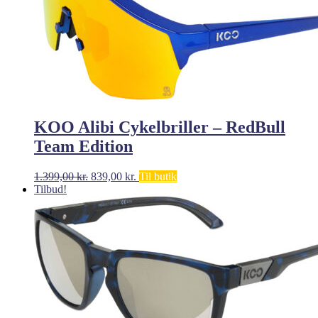
KOO Alibi Cykelbriller – RedBull
Team Edition
Den
Den
1.399,00
kr.
839,00
kr.
Til butik
oprindelige
aktuelle
Tilbud!
pris
pris
var:
er:
1.399,00 kr..
839,00 kr..