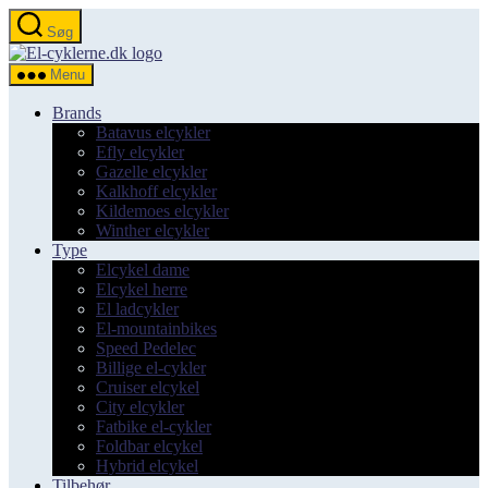
Spring
Søg
til
el-
indholdet
cyklerne.dk
Menu
Brands
Batavus elcykler
Efly elcykler
Gazelle elcykler
Kalkhoff elcykler
Kildemoes elcykler
Winther elcykler
Type
Elcykel dame
Elcykel herre
El ladcykler
El-mountainbikes
Speed Pedelec
Billige el-cykler
Cruiser elcykel
City elcykler
Fatbike el-cykler
Foldbar elcykel
Hybrid elcykel
Tilbehør