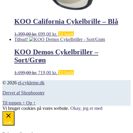
KOO California Cykelbrille – Blå
Den
Den
1.399,00
kr.
699,00
kr.
Til butik
oprindelige
aktuelle
Tilbud!
pris
pris
var:
er:
KOO Demos Cykelbriller –
1.399,00 kr..
699,00 kr..
Sort/Grøn
Den
Den
1.199,00
kr.
719,00
kr.
Til butik
oprindelige
aktuelle
© 2026
el-cyklerne.dk
pris
pris
var:
er:
Drevet af Shopbooster
1.199,00 kr..
719,00 kr..
Til toppen
↑
Op
↑
Vi bruger cookies på vores website.
Okay, jeg er med
Luk