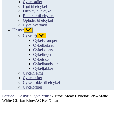
Cykelsadler
Hjul til elcykel
Display til elcykel
Batterier til elcykel
Oplader til elcykel
Cykelovertræk
Udstyr
Vis
undermenu
Cykeltøj
Vis
undermenu
Cykelstrømper
Cykelbukser
Cykelshorts
Cykeltrøjer
Cykelsko
Cykelhandsker
Cykeljakker
Cykelhjelme
Cykeltasker
Cykelholder til elcykel
Cykelbriller
Forside
/
Udstyr
/
Cykelbriller
/ Tifosi Moab Cykelbriller – Matte
White Clarion Blue/AC Red/Clear