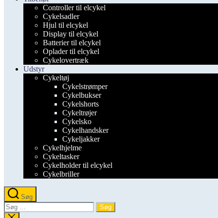
Controller til elcykel
Cykelsadler
Hjul til elcykel
Display til elcykel
Batterier til elcykel
Oplader til elcykel
Cykelovertræk
Udstyr
Cykeltøj
Cykelstrømper
Cykelbukser
Cykelshorts
Cykeltrøjer
Cykelsko
Cykelhandsker
Cykeljakker
Cykelhjelme
Cykeltasker
Cykelholder til elcykel
Cykelbriller
Søg
Søg
efter:
Luk