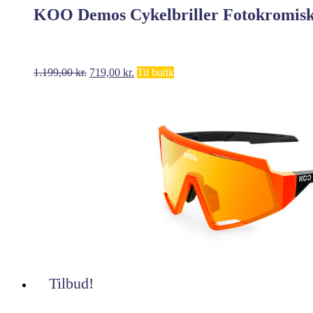
KOO Demos Cykelbriller Fotokromisk
Den
Den
1.199,00
kr.
719,00
kr.
Til butik
oprindelige
aktuelle
pris
pris
var:
er:
1.199,00 kr..
719,00 kr..
Tilbud!