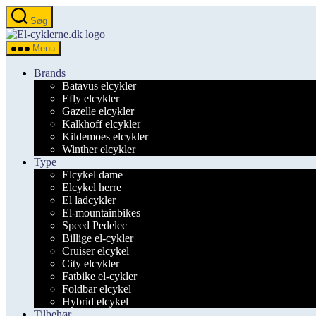
Spring
Søg
til
el-
indholdet
cyklerne.dk
Menu
Brands
Batavus elcykler
Efly elcykler
Gazelle elcykler
Kalkhoff elcykler
Kildemoes elcykler
Winther elcykler
Type
Elcykel dame
Elcykel herre
El ladcykler
El-mountainbikes
Speed Pedelec
Billige el-cykler
Cruiser elcykel
City elcykler
Fatbike el-cykler
Foldbar elcykel
Hybrid elcykel
Tilbehør