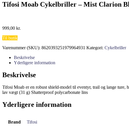
Tifosi Moab Cykelbriller – Mist Clarion B
999,00
kr.
Til butik
Varenummer (SKU):
8620393251979964931
Kategori:
Cykelbriller
Beskrivelse
Yderligere information
Beskrivelse
Tifosi Moab er en robust shield-model til eventyr, trail og lange tur
lav vægt (31 g) Shatterproof polycarbonate lins
Yderligere information
Brand
Tifosi