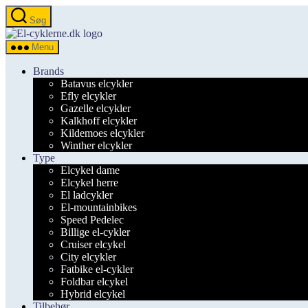
Spring
Søg
til
el-
indholdet
cyklerne.dk
Menu
Brands
Batavus elcykler
Efly elcykler
Gazelle elcykler
Kalkhoff elcykler
Kildemoes elcykler
Winther elcykler
Type
Elcykel dame
Elcykel herre
El ladcykler
El-mountainbikes
Speed Pedelec
Billige el-cykler
Cruiser elcykel
City elcykler
Fatbike el-cykler
Foldbar elcykel
Hybrid elcykel
Tilbehør