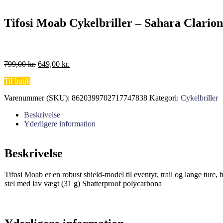
Tifosi Moab Cykelbriller – Sahara Clari
Den
Den
799,00
kr.
649,00
kr.
oprindelige
aktuelle
Til butik
pris
pris
var:
er:
Varenummer (SKU):
8620399702717747838
Kategori:
Cykelbriller
799,00 kr..
649,00 kr..
Beskrivelse
Yderligere information
Beskrivelse
Tifosi Moab er en robust shield-model til eventyr, trail og lange tu
stel med lav vægt (31 g) Shatterproof polycarbona