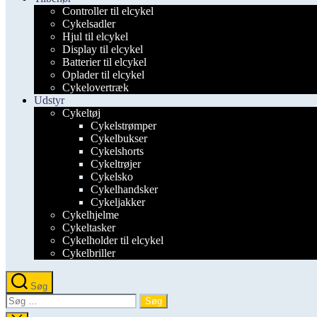
Controller til elcykel
Cykelsadler
Hjul til elcykel
Display til elcykel
Batterier til elcykel
Oplader til elcykel
Cykelovertræk
Udstyr
Cykeltøj
Cykelstrømper
Cykelbukser
Cykelshorts
Cykeltrøjer
Cykelsko
Cykelhandsker
Cykeljakker
Cykelhjelme
Cykeltasker
Cykelholder til elcykel
Cykelbriller
Søg
Søg
efter: