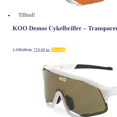
Tilbud!
KOO Demos Cykelbriller – Transpare
Den
Den
1.199,00
kr.
719,00
kr.
Til butik
oprindelige
aktuelle
pris
pris
var:
er:
1.199,00 kr..
719,00 kr..