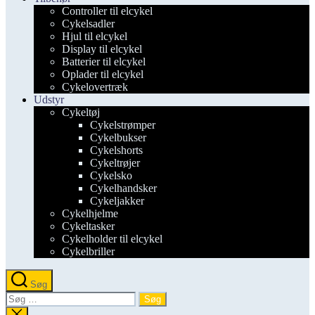
Controller til elcykel
Cykelsadler
Hjul til elcykel
Display til elcykel
Batterier til elcykel
Oplader til elcykel
Cykelovertræk
Udstyr
Cykeltøj
Cykelstrømper
Cykelbukser
Cykelshorts
Cykeltrøjer
Cykelsko
Cykelhandsker
Cykeljakker
Cykelhjelme
Cykeltasker
Cykelholder til elcykel
Cykelbriller
Søg
Søg
efter:
Luk