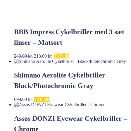
BBB Impress Cykelbriller med 3 sæt
linser – Matsort
Den
Den
249,00
kr.
213,00
kr.
Til butik
oprindelige
aktuelle
pris
pris
var:
er:
Shimano Aerolite Cykelbriller –
249,00 kr..
213,00 kr..
Black/Photochromic Gray
699,00
kr.
Til butik
Assos DONZI Eyewear Cykelbriller –
Chrome