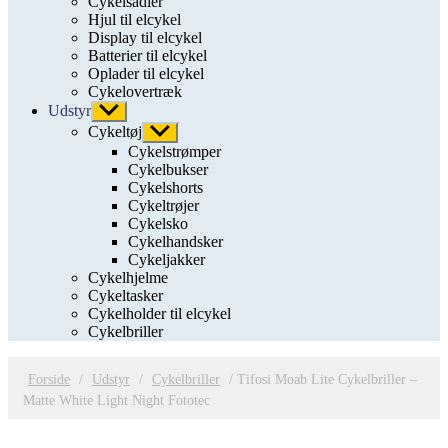
Cykelsadler
Hjul til elcykel
Display til elcykel
Batterier til elcykel
Oplader til elcykel
Cykelovertræk
Udstyr
Vis
undermenu
Cykeltøj
Vis
undermenu
Cykelstrømper
Cykelbukser
Cykelshorts
Cykeltrøjer
Cykelsko
Cykelhandsker
Cykeljakker
Cykelhjelme
Cykeltasker
Cykelholder til elcykel
Cykelbriller
Forside
/
Udstyr
/
Cykelbriller
/ Tifosi Moab Lite Cykelbriller –
Matte White Light Night Fototec