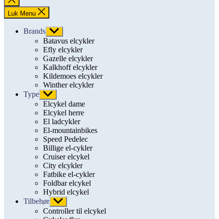
søgning
Luk Menu
Brands
Vis
undermenu
Batavus elcykler
Efly elcykler
Gazelle elcykler
Kalkhoff elcykler
Kildemoes elcykler
Winther elcykler
Type
Vis
undermenu
Elcykel dame
Elcykel herre
El ladcykler
El-mountainbikes
Speed Pedelec
Billige el-cykler
Cruiser elcykel
City elcykler
Fatbike el-cykler
Foldbar elcykel
Hybrid elcykel
Tilbehør
Vis
undermenu
Controller til elcykel