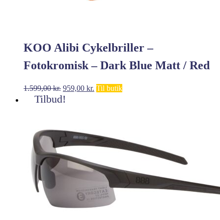
KOO Alibi Cykelbriller –
Fotokromisk – Dark Blue Matt / Red
Photochromic
Den
Den
1.599,00
kr.
959,00
kr.
Til butik
oprindelige
aktuelle
Tilbud!
pris
pris
var:
er:
1.599,00 kr..
959,00 kr..