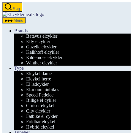
Spring
Søg
til
el-
indholdet
cyklerne.dk
Menu
Brands
Batavus elcykler
Efly elcykler
Gazelle elcykler
Kalkhoff elcykler
Kildemoes elcykler
Winther elcykler
Type
Elcykel dame
Elcykel herre
El ladcykler
El-mountainbikes
Speed Pedelec
Billige el-cykler
Cruiser elcykel
City elcykler
Fatbike el-cykler
Foldbar elcykel
Hybrid elcykel
Tilbehør