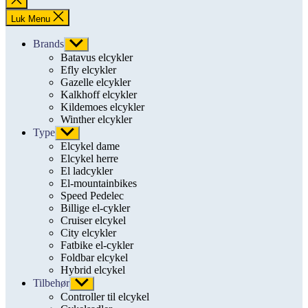
søgning
Luk Menu
Brands
Vis
undermenu
Batavus elcykler
Efly elcykler
Gazelle elcykler
Kalkhoff elcykler
Kildemoes elcykler
Winther elcykler
Type
Vis
undermenu
Elcykel dame
Elcykel herre
El ladcykler
El-mountainbikes
Speed Pedelec
Billige el-cykler
Cruiser elcykel
City elcykler
Fatbike el-cykler
Foldbar elcykel
Hybrid elcykel
Tilbehør
Vis
undermenu
Controller til elcykel