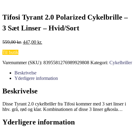
Tifosi Tyrant 2.0 Polarized Cykelbrille –
3 Sæt Linser – Hvid/Sort
Den
Den
559,00
kr.
447,00
kr.
oprindelige
aktuelle
Til butik
pris
pris
var:
er:
Varenummer (SKU):
8395581276989929808
Kategori:
Cykelbriller
559,00 kr..
447,00 kr..
Beskrivelse
Yderligere information
Beskrivelse
Disse Tyrant 2.0 cykelbriller fra Tifosi kommer med 3 sæt linser i
hhv. grå, rød og klar. Kombinationen af disse 3 linser g&osla…
Yderligere information