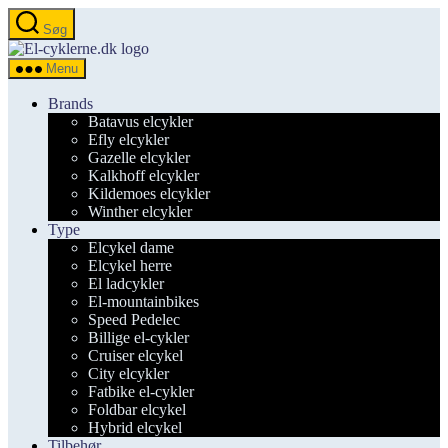
Spring
Søg
til
el-
indholdet
cyklerne.dk
Menu
Brands
Batavus elcykler
Efly elcykler
Gazelle elcykler
Kalkhoff elcykler
Kildemoes elcykler
Winther elcykler
Type
Elcykel dame
Elcykel herre
El ladcykler
El-mountainbikes
Speed Pedelec
Billige el-cykler
Cruiser elcykel
City elcykler
Fatbike el-cykler
Foldbar elcykel
Hybrid elcykel
Tilbehør