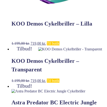
KOO Demos Cykelbriller – Lilla
Den
Den
1.199,00
kr.
719,00
kr.
Til butik
oprindelige
aktuelle
Tilbud!
pris
pris
var:
er:
KOO Demos Cykelbriller –
1.199,00 kr..
719,00 kr..
Transparent
Den
Den
1.199,00
kr.
719,00
kr.
Til butik
oprindelige
aktuelle
Tilbud!
pris
pris
var:
er:
1.199,00 kr..
719,00 kr..
Astra Predator BC Electric Jungle