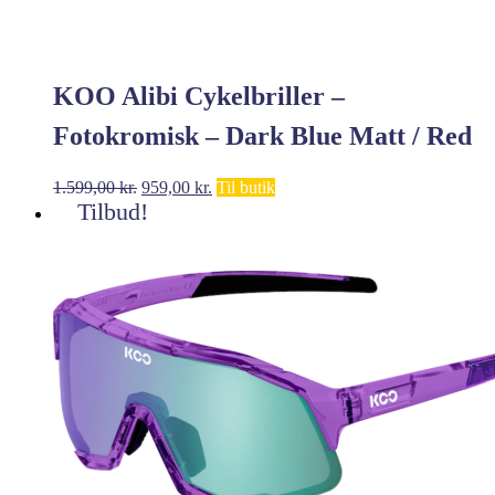
KOO Alibi Cykelbriller –
Fotokromisk – Dark Blue Matt / Red
Photochromic
Den
Den
1.599,00
kr.
959,00
kr.
Til butik
oprindelige
aktuelle
Tilbud!
pris
pris
var:
er:
1.599,00 kr..
959,00 kr..