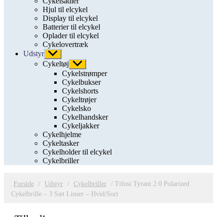
Cykelsadler
Hjul til elcykel
Display til elcykel
Batterier til elcykel
Oplader til elcykel
Cykelovertræk
Udstyr
Vis
undermenu
Cykeltøj
Vis
undermenu
Cykelstrømper
Cykelbukser
Cykelshorts
Cykeltrøjer
Cykelsko
Cykelhandsker
Cykeljakker
Cykelhjelme
Cykeltasker
Cykelholder til elcykel
Cykelbriller
Forside
/
Udstyr
/
Cykelbriller
/ Tifosi Tyrant 2.0 Polarized
Cykelbrille – 3 Sæt Linser – Hvid/Sort