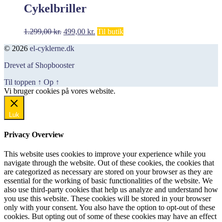
Cykelbriller
Den
Den
1.299,00
kr.
499,00
kr.
Til butik
oprindelige
aktuelle
© 2026
el-cyklerne.dk
pris
pris
var:
er:
Drevet af Shopbooster
1.299,00 kr..
499,00 kr..
Til toppen
↑
Op
↑
Vi bruger cookies på vores website.
Okay, jeg er med
Luk
Privacy Overview
This website uses cookies to improve your experience while you
navigate through the website. Out of these cookies, the cookies that
are categorized as necessary are stored on your browser as they are
essential for the working of basic functionalities of the website. We
also use third-party cookies that help us analyze and understand how
you use this website. These cookies will be stored in your browser
only with your consent. You also have the option to opt-out of these
cookies. But opting out of some of these cookies may have an effect