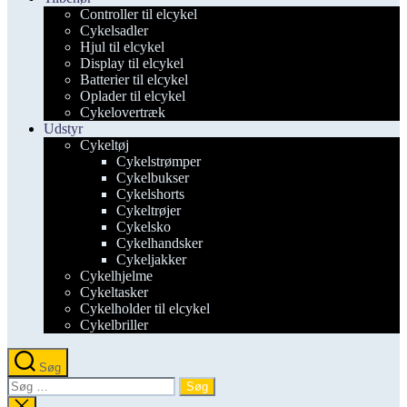
Controller til elcykel
Cykelsadler
Hjul til elcykel
Display til elcykel
Batterier til elcykel
Oplader til elcykel
Cykelovertræk
Udstyr
Cykeltøj
Cykelstrømper
Cykelbukser
Cykelshorts
Cykeltrøjer
Cykelsko
Cykelhandsker
Cykeljakker
Cykelhjelme
Cykeltasker
Cykelholder til elcykel
Cykelbriller
Søg
Søg
efter:
Luk