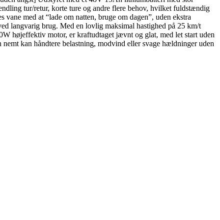
ing tur/retur, korte ture og andre flere behov, hvilket fuldstændig
eres vane med at “lade om natten, bruge om dagen”, uden ekstra
v ved langvarig brug. Med en lovlig maksimal hastighed på 25 km/t
højeffektiv motor, er kraftudtaget jævnt og glat, med let start uden
 den nemt kan håndtere belastning, modvind eller svage hældninger uden