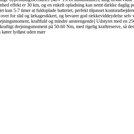
ed effekt er 30 km, og en enkelt opladning kan nemt dække daglig pendl
t kun 5-7 timer at fuldoplade batteriet, perfekt tilpasset kontorarbejd
igt over for slid og lækagesikkert, og bevarer god rækkeviddeydelse sel
jningsmoment, kraftfuld og mindre anstrengende] Udstyret med en 250W 
n et kraftigt drejningsmoment på 50-60 Nm, med rigelig kraftreserve, så
n kører lydløst uden mær