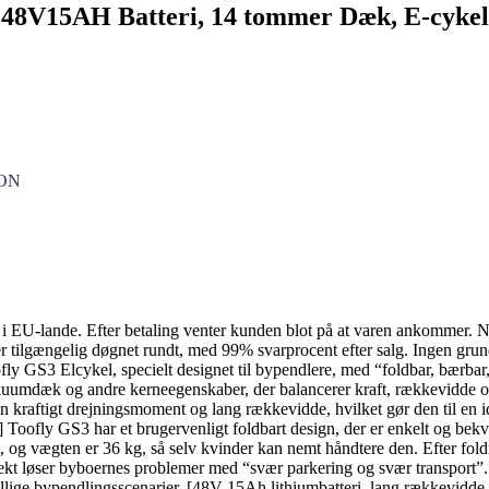
 48V15AH Batteri, 14 tommer Dæk, E-cykel
DON
agt i EU-lande. Efter betaling venter kunden blot på at varen ankommer.
 tilgængelig døgnet rundt, med 99% svarprocent efter salg. Ingen grund 
oofly GS3 Elcykel, specielt designet til bypendlere, med “foldbar, bærba
umdæk og andre kerneegenskaber, der balancerer kraft, rækkevidde og 
en kraftigt drejningsmoment og lang rækkevidde, hvilket gør den til en id
d] Toofly GS3 har et brugervenligt foldbart design, der er enkelt og be
 og vægten er 36 kg, så selv kvinder kan nemt håndtere den. Efter fold
rfekt løser byboernes problemer med “svær parkering og svær transport”
skellige bypendlingsscenarier. [48V 15Ah lithiumbatteri, lang rækkevidd