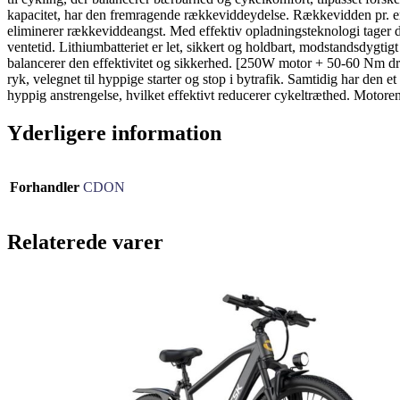
kapacitet, har den fremragende rækkeviddeydelse. Rækkevidden pr. enh
eliminerer rækkeviddeangst. Med effektiv opladningsteknologi tager de
ventetid. Lithiumbatteriet er let, sikkert og holdbart, modstandsdygt
balancerer den effektivitet og sikkerhed. [250W motor + 50-60 Nm dre
ryk, velegnet til hyppige starter og stop i bytrafik. Samtidig har de
hyppig anstrengelse, hvilket effektivt reducerer cykeltræthed. Motore
Yderligere information
Forhandler
CDON
Relaterede varer