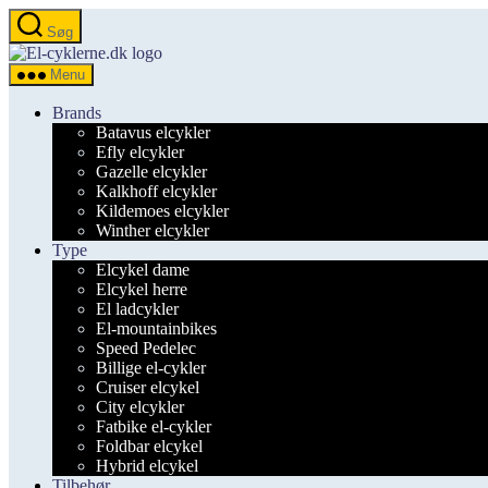
Spring
Søg
til
el-
indholdet
cyklerne.dk
Menu
Brands
Batavus elcykler
Efly elcykler
Gazelle elcykler
Kalkhoff elcykler
Kildemoes elcykler
Winther elcykler
Type
Elcykel dame
Elcykel herre
El ladcykler
El-mountainbikes
Speed Pedelec
Billige el-cykler
Cruiser elcykel
City elcykler
Fatbike el-cykler
Foldbar elcykel
Hybrid elcykel
Tilbehør