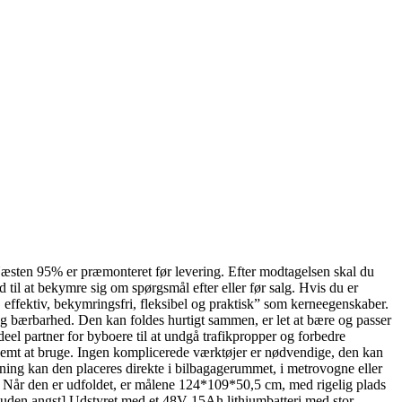
 Næsten 95% er præmonteret før levering. Efter modtagelsen skal du
til at bekymre sig om spørgsmål efter eller før salg. Hvis du er
r, effektiv, bekymringsfri, fleksibel og praktisk” som kerneegenskaber.
bærbarhed. Den kan foldes hurtigt sammen, er let at bære og passer
eel partner for byboere til at undgå trafikpropper og forbedre
kvemt at bruge. Ingen komplicerede værktøjer er nødvendige, den kan
ning kan den placeres direkte i bilbagagerummet, i metrovogne eller
. Når den er udfoldet, er målene 124*109*50,5 cm, med rigelig plads
e uden angst] Udstyret med et 48V 15Ah lithiumbatteri med stor