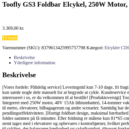
Toofly GS3 Foldbar Elcykel, 250W Motor,
3.369,00
kr.
Til butik
Varenummer (SKU):
8379613425995757798
Kategori:
Elcykler C
Beskrivelse
Yderligere information
Beskrivelse
[Vores fordele: Pålidelig service] Leveringstid kun 7-10 dage, fri fr
kun samle nogle dele manuelt for at begynde at cykle. Kundeservice er
interesseret i os, er du velkommen til at bestille! [Produktoversigt] T
Integreret med 250W motor, 48V 15Ah lithiumbatteri, 14-tommer vaku
til metro, elevatorer, bilbagagerum og andre scenarier. Samtidig har d
pendlingseffektiviteten. [Hurtigt foldbart design, maksimal bærbarhe
foldes sammen på få minutter. Efter foldning er målene kun 81*65 cm,
nemt tages med i elevatorer og opbevares i kontorhjørner, hvilket pe
til cykling, der balancerer bærbarhed og cykelkomfort, tilpasset for