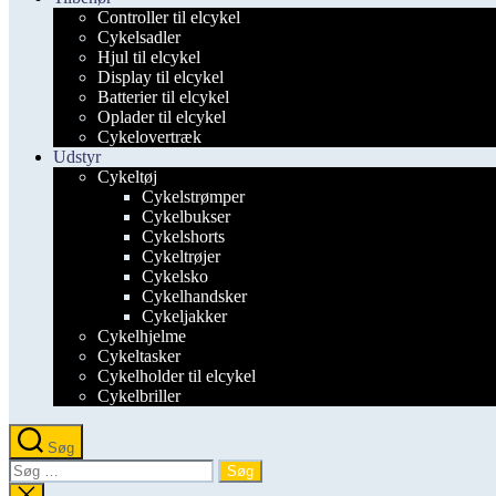
Controller til elcykel
Cykelsadler
Hjul til elcykel
Display til elcykel
Batterier til elcykel
Oplader til elcykel
Cykelovertræk
Udstyr
Cykeltøj
Cykelstrømper
Cykelbukser
Cykelshorts
Cykeltrøjer
Cykelsko
Cykelhandsker
Cykeljakker
Cykelhjelme
Cykeltasker
Cykelholder til elcykel
Cykelbriller
Søg
Søg
efter:
Luk