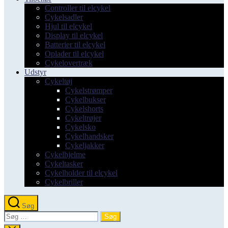
Controller til elcykel
Cykelsadler
Hjul til elcykel
Display til elcykel
Batterier til elcykel
Oplader til elcykel
Cykelovertræk
Udstyr
Cykeltøj
Cykelstrømper
Cykelbukser
Cykelshorts
Cykeltrøjer
Cykelsko
Cykelhandsker
Cykeljakker
Cykelhjelme
Cykeltasker
Cykelholder til elcykel
Cykelbriller
Søg
Søg
efter: