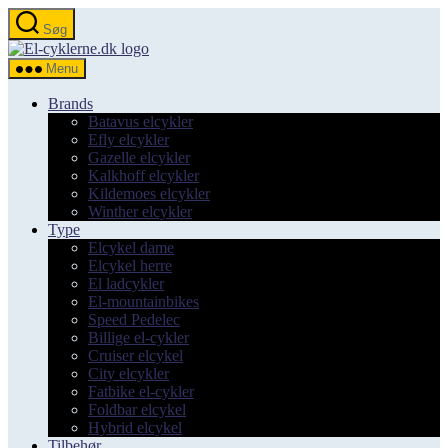
Spring
Søg
til
el-
indholdet
cyklerne.dk
Menu
Brands
Batavus elcykler
Efly elcykler
Gazelle elcykler
Kalkhoff elcykler
Kildemoes elcykler
Winther elcykler
Type
Elcykel dame
Elcykel herre
El ladcykler
El-mountainbikes
Speed Pedelec
Billige el-cykler
Cruiser elcykel
City elcykler
Fatbike el-cykler
Foldbar elcykel
Hybrid elcykel
Tilbehør