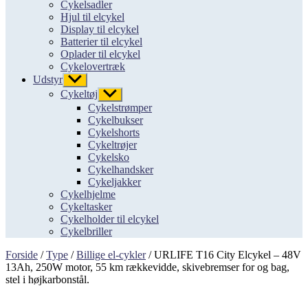
Cykelsadler
Hjul til elcykel
Display til elcykel
Batterier til elcykel
Oplader til elcykel
Cykelovertræk
Udstyr
Vis
undermenu
Cykeltøj
Vis
undermenu
Cykelstrømper
Cykelbukser
Cykelshorts
Cykeltrøjer
Cykelsko
Cykelhandsker
Cykeljakker
Cykelhjelme
Cykeltasker
Cykelholder til elcykel
Cykelbriller
Forside
/
Type
/
Billige el-cykler
/ URLIFE T16 City Elcykel – 48V
13Ah, 250W motor, 55 km rækkevidde, skivebremser for og bag,
stel i højkarbonstål.