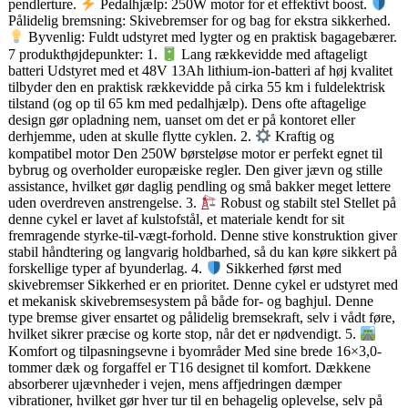
pendlerture.
Pedalhjælp: 250W motor for et effektivt boost.
Pålidelig bremsning: Skivebremser for og bag for ekstra sikkerhed.
Byvenlig: Fuldt udstyret med lygter og en praktisk bagagebærer.
7 produkthøjdepunkter: 1.
Lang rækkevidde med aftageligt
batteri Udstyret med et 48V 13Ah lithium-ion-batteri af høj kvalitet
tilbyder den en praktisk rækkevidde på cirka 55 km i fuldelektrisk
tilstand (og op til 65 km med pedalhjælp). Dens ofte aftagelige
design gør opladning nem, uanset om det er på kontoret eller
derhjemme, uden at skulle flytte cyklen. 2.
Kraftig og
kompatibel motor Den 250W børsteløse motor er perfekt egnet til
bybrug og overholder europæiske regler. Den giver jævn og stille
assistance, hvilket gør daglig pendling og små bakker meget lettere
uden overdreven anstrengelse. 3.
Robust og stabilt stel Stellet på
denne cykel er lavet af kulstofstål, et materiale kendt for sit
fremragende styrke-til-vægt-forhold. Denne stive konstruktion giver
stabil håndtering og langvarig holdbarhed, så du kan køre sikkert på
forskellige typer af byunderlag. 4.
Sikkerhed først med
skivebremser Sikkerhed er en prioritet. Denne cykel er udstyret med
et mekanisk skivebremsesystem på både for- og baghjul. Denne
type bremse giver ensartet og pålidelig bremsekraft, selv i vådt føre,
hvilket sikrer præcise og korte stop, når det er nødvendigt. 5.
Komfort og tilpasningsevne i byområder Med sine brede 16×3,0-
tommer dæk og forgaffel er T16 designet til komfort. Dækkene
absorberer ujævnheder i vejen, mens affjedringen dæmper
vibrationer, hvilket gør hver tur til en behagelig oplevelse, selv på