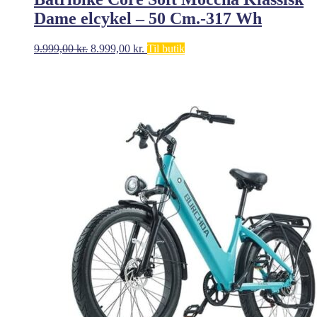
Dame elcykel – 50 Cm.-317 Wh
Den
Den
9.999,00
kr.
8.999,00
kr.
Til butik
oprindelige
aktuelle
pris
pris
var:
er:
9.999,00 kr..
8.999,00 kr..