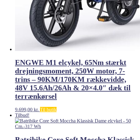
ENGWE M1 elcykel, 65Nm stærkt
drejningsmoment, 250W motor, 7-
trins – 90KM/170KM rækkevidde,
48V 15.6Ah/26Ah & 20×4.0″ dæk til
terrænkørsel
9.699,00
kr.
Til butik
Tilbud!
Batribike Core Soft Moccha Klassisk