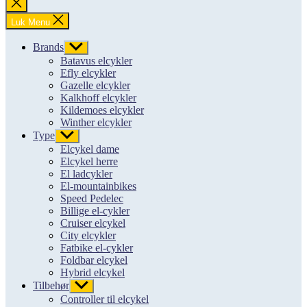
Luk
søgning
Luk Menu
Brands
Vis
undermenu
Batavus elcykler
Efly elcykler
Gazelle elcykler
Kalkhoff elcykler
Kildemoes elcykler
Winther elcykler
Type
Vis
undermenu
Elcykel dame
Elcykel herre
El ladcykler
El-mountainbikes
Speed Pedelec
Billige el-cykler
Cruiser elcykel
City elcykler
Fatbike el-cykler
Foldbar elcykel
Hybrid elcykel
Tilbehør
Vis
undermenu
Controller til elcykel