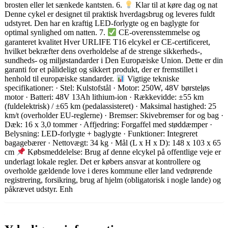
brosten eller let sænkede kantsten. 6.
Klar til at køre dag og nat
Denne cykel er designet til praktisk hverdagsbrug og leveres fuldt
udstyret. Den har en kraftig LED-forlygte og en baglygte for
optimal synlighed om natten. 7.
CE-overensstemmelse og
garanteret kvalitet Hver URLIFE T16 elcykel er CE-certificeret,
hvilket bekræfter dens overholdelse af de strenge sikkerheds-,
sundheds- og miljøstandarder i Den Europæiske Union. Dette er din
garanti for et pålideligt og sikkert produkt, der er fremstillet i
henhold til europæiske standarder.
Vigtige tekniske
specifikationer: · Stel: Kulstofstål · Motor: 250W, 48V børsteløs
motor · Batteri: 48V 13Ah lithium-ion · Rækkevidde: ±55 km
(fuldelektrisk) / ±65 km (pedalassisteret) · Maksimal hastighed: 25
km/t (overholder EU-reglerne) · Bremser: Skivebremser for og bag ·
Dæk: 16 x 3,0 tommer · Affjedring: Forgaffel med støddæmper ·
Belysning: LED-forlygte + baglygte · Funktioner: Integreret
bagagebærer · Nettovægt: 34 kg · Mål (L x H x D): 148 x 103 x 65
cm
Købsmeddelelse: Brug af denne elcykel på offentlige veje er
underlagt lokale regler. Det er købers ansvar at kontrollere og
overholde gældende love i deres kommune eller land vedrørende
registrering, forsikring, brug af hjelm (obligatorisk i nogle lande) og
påkrævet udstyr. Enh