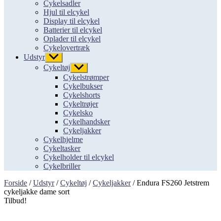
Cykelsadler
Hjul til elcykel
Display til elcykel
Batterier til elcykel
Oplader til elcykel
Cykelovertræk
Udstyr
Vis
undermenu
Cykeltøj
Vis
undermenu
Cykelstrømper
Cykelbukser
Cykelshorts
Cykeltrøjer
Cykelsko
Cykelhandsker
Cykeljakker
Cykelhjelme
Cykeltasker
Cykelholder til elcykel
Cykelbriller
Forside
/
Udstyr
/
Cykeltøj
/
Cykeljakker
/ Endura FS260 Jetstrem
cykeljakke dame sort
Tilbud!