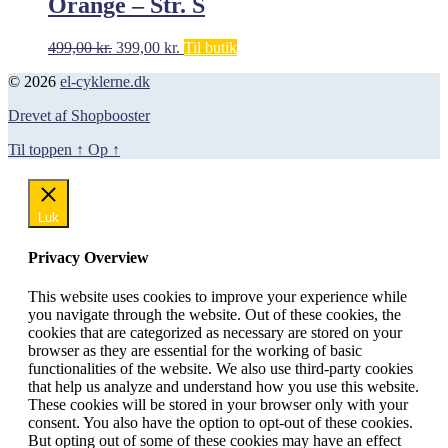
Orange – Str. S
Den
Den
499,00
kr.
399,00
kr.
Til butik
oprindelige
aktuelle
© 2026
el-cyklerne.dk
pris
pris
var:
er:
Drevet af Shopbooster
499,00 kr..
399,00 kr..
Til toppen
↑
Op
↑
Luk
Privacy Overview
This website uses cookies to improve your experience while
you navigate through the website. Out of these cookies, the
cookies that are categorized as necessary are stored on your
browser as they are essential for the working of basic
functionalities of the website. We also use third-party cookies
that help us analyze and understand how you use this website.
These cookies will be stored in your browser only with your
consent. You also have the option to opt-out of these cookies.
But opting out of some of these cookies may have an effect