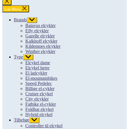
Luk
søgning
Luk Menu
Brands
Vis
undermenu
Batavus elcykler
Efly elcykler
Gazelle elcykler
Kalkhoff elcykler
Kildemoes elcykler
Winther elcykler
Type
Vis
undermenu
Elcykel dame
Elcykel herre
El ladcykler
El-mountainbikes
Speed Pedelec
Billige el-cykler
Cruiser elcykel
City elcykler
Fatbike el-cykler
Foldbar elcykel
Hybrid elcykel
Tilbehør
Vis
undermenu
Controller til elcykel