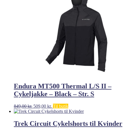
Endura MT500 Thermal L/S II –
Cykeljakke – Black – Str. S
Den
Den
849,00
kr.
509,00
kr.
Til butik
oprindelige
aktuelle
pris
pris
var:
er:
Trek Circuit Cykelshorts til Kvinder
849,00 kr..
509,00 kr..