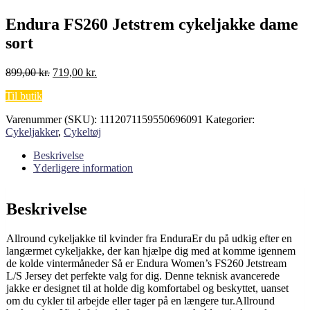
Endura FS260 Jetstrem cykeljakke dame
sort
Den
Den
899,00
kr.
719,00
kr.
oprindelige
aktuelle
Til butik
pris
pris
var:
er:
Varenummer (SKU):
1112071159550696091
Kategorier:
899,00 kr..
719,00 kr..
Cykeljakker
,
Cykeltøj
Beskrivelse
Yderligere information
Beskrivelse
Allround cykeljakke til kvinder fra EnduraEr du på udkig efter en
langærmet cykeljakke, der kan hjælpe dig med at komme igennem
de kolde vintermåneder Så er Endura Women’s FS260 Jetstream
L/S Jersey det perfekte valg for dig. Denne teknisk avancerede
jakke er designet til at holde dig komfortabel og beskyttet, uanset
om du cykler til arbejde eller tager på en længere tur.Allround