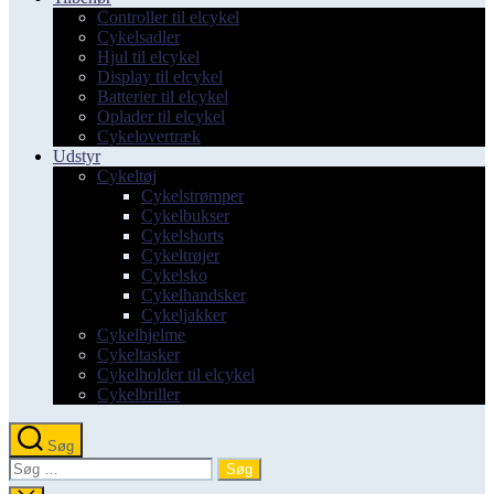
Controller til elcykel
Cykelsadler
Hjul til elcykel
Display til elcykel
Batterier til elcykel
Oplader til elcykel
Cykelovertræk
Udstyr
Cykeltøj
Cykelstrømper
Cykelbukser
Cykelshorts
Cykeltrøjer
Cykelsko
Cykelhandsker
Cykeljakker
Cykelhjelme
Cykeltasker
Cykelholder til elcykel
Cykelbriller
Søg
Søg
efter: