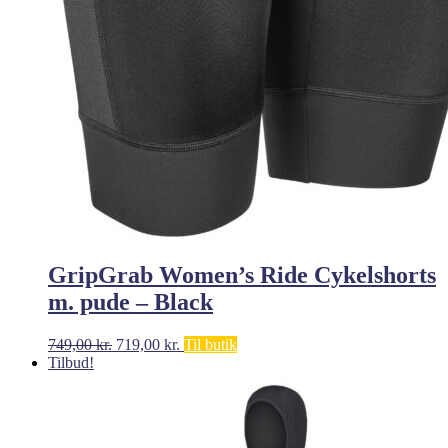
GripGrab Women’s Ride Cykelshorts
m. pude – Black
Den
Den
749,00
kr.
719,00
kr.
Til butik
oprindelige
aktuelle
Tilbud!
pris
pris
var:
er:
749,00 kr..
719,00 kr..