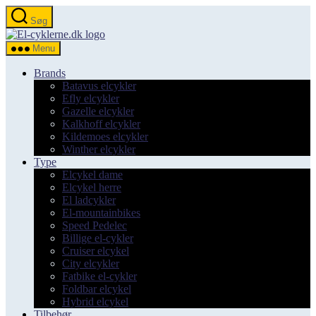
Spring
Søg
til
el-
indholdet
cyklerne.dk
Menu
Brands
Batavus elcykler
Efly elcykler
Gazelle elcykler
Kalkhoff elcykler
Kildemoes elcykler
Winther elcykler
Type
Elcykel dame
Elcykel herre
El ladcykler
El-mountainbikes
Speed Pedelec
Billige el-cykler
Cruiser elcykel
City elcykler
Fatbike el-cykler
Foldbar elcykel
Hybrid elcykel
Tilbehør