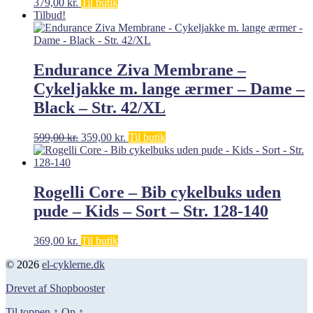
379,00
kr.
Til butik
Tilbud!
Endurance Ziva Membrane –
Cykeljakke m. lange ærmer – Dame –
Black – Str. 42/XL
Den
Den
599,00
kr.
359,00
kr.
Til butik
oprindelige
aktuelle
pris
pris
var:
er:
599,00 kr..
359,00 kr..
Rogelli Core – Bib cykelbuks uden
pude – Kids – Sort – Str. 128-140
369,00
kr.
Til butik
© 2026
el-cyklerne.dk
Drevet af Shopbooster
Til toppen
↑
Op
↑