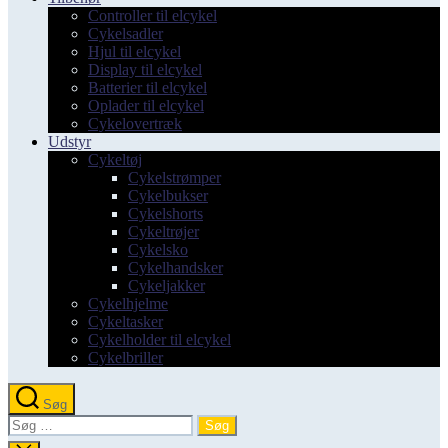
Controller til elcykel
Cykelsadler
Hjul til elcykel
Display til elcykel
Batterier til elcykel
Oplader til elcykel
Cykelovertræk
Udstyr
Cykeltøj
Cykelstrømper
Cykelbukser
Cykelshorts
Cykeltrøjer
Cykelsko
Cykelhandsker
Cykeljakker
Cykelhjelme
Cykeltasker
Cykelholder til elcykel
Cykelbriller
Søg
Søg
efter: