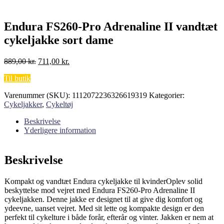
Endura FS260-Pro Adrenaline II vandtæt
cykeljakke sort dame
Den
Den
889,00
kr.
711,00
kr.
oprindelige
aktuelle
Til butik
pris
pris
var:
er:
Varenummer (SKU):
1112072236326619319
Kategorier:
889,00 kr..
711,00 kr..
Cykeljakker
,
Cykeltøj
Beskrivelse
Yderligere information
Beskrivelse
Kompakt og vandtæt Endura cykeljakke til kvinderOplev solid
beskyttelse mod vejret med Endura FS260-Pro Adrenaline II
cykeljakken. Denne jakke er designet til at give dig komfort og
ydeevne, uanset vejret. Med sit lette og kompakte design er den
perfekt til cykelture i både forår, efterår og vinter. Jakken er nem at