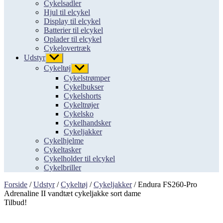
Cykelsadler
Hjul til elcykel
Display til elcykel
Batterier til elcykel
Oplader til elcykel
Cykelovertræk
Udstyr
Vis
undermenu
Cykeltøj
Vis
undermenu
Cykelstrømper
Cykelbukser
Cykelshorts
Cykeltrøjer
Cykelsko
Cykelhandsker
Cykeljakker
Cykelhjelme
Cykeltasker
Cykelholder til elcykel
Cykelbriller
Forside
/
Udstyr
/
Cykeltøj
/
Cykeljakker
/ Endura FS260-Pro
Adrenaline II vandtæt cykeljakke sort dame
Tilbud!