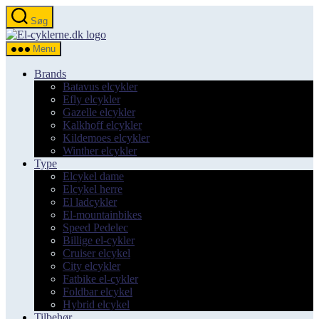
Spring
Søg
til
el-
indholdet
cyklerne.dk
Menu
Brands
Batavus elcykler
Efly elcykler
Gazelle elcykler
Kalkhoff elcykler
Kildemoes elcykler
Winther elcykler
Type
Elcykel dame
Elcykel herre
El ladcykler
El-mountainbikes
Speed Pedelec
Billige el-cykler
Cruiser elcykel
City elcykler
Fatbike el-cykler
Foldbar elcykel
Hybrid elcykel
Tilbehør