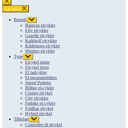
Luk
søgning
Luk Menu
Brands
Vis
undermenu
Batavus elcykler
Efly elcykler
Gazelle elcykler
Kalkhoff elcykler
Kildemoes elcykler
Winther elcykler
Type
Vis
undermenu
Elcykel dame
Elcykel herre
El ladcykler
El-mountainbikes
Speed Pedelec
Billige el-cykler
Cruiser elcykel
City elcykler
Fatbike el-cykler
Foldbar elcykel
Hybrid elcykel
Tilbehør
Vis
undermenu
Controller til elcykel