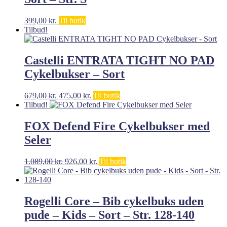
399,00
kr.
Til butik
Tilbud!
Castelli ENTRATA TIGHT NO PAD
Cykelbukser – Sort
Den
Den
679,00
kr.
475,00
kr.
Til butik
oprindelige
aktuelle
Tilbud!
pris
pris
var:
er:
FOX Defend Fire Cykelbukser med
679,00 kr..
475,00 kr..
Seler
Den
Den
1.089,00
kr.
926,00
kr.
Til butik
oprindelige
aktuelle
pris
pris
var:
er:
1.089,00 kr..
926,00 kr..
Rogelli Core – Bib cykelbuks uden
pude – Kids – Sort – Str. 128-140