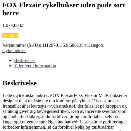
FOX Flexair cykelbukser uden pude sort
herre
1.074,00
kr.
Til butik
Varenummer (SKU):
1112070135386861384
Kategori:
Cykelbukser
Beskrivelse
Yderligere information
Beskrivelse
Lette og tekniske bukser: FOX FlexairFOX Flexair MTB-bukser er
designet til at maksimere din komfort på cyklen. Disse shorts er
fremstillet af et letvægts 4-vejsstrækstof, der føles let på kroppen og
samtidig giver dig bevægelsesfrihed. Den avancerede svedtransport
og åndbarhed sikrer, at du forbliver tør og komfortabel, selv på
lange og krævende spor.Øget åndbarhed: Laserskårne perforeringer
forbedrer luftstrømmen, så du forbliver kølig og tør.Justérbar