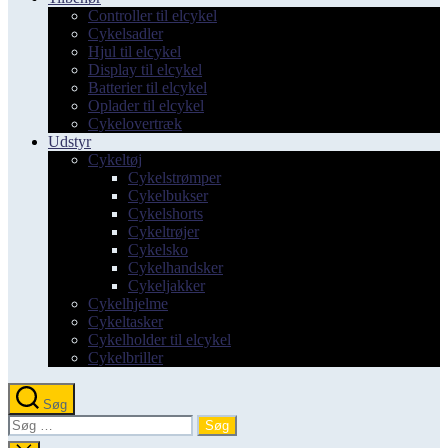
Controller til elcykel
Cykelsadler
Hjul til elcykel
Display til elcykel
Batterier til elcykel
Oplader til elcykel
Cykelovertræk
Udstyr
Cykeltøj
Cykelstrømper
Cykelbukser
Cykelshorts
Cykeltrøjer
Cykelsko
Cykelhandsker
Cykeljakker
Cykelhjelme
Cykeltasker
Cykelholder til elcykel
Cykelbriller
Søg
Søg
efter: