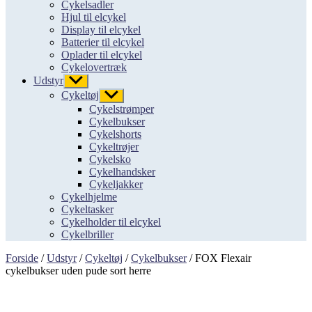
Cykelsadler
Hjul til elcykel
Display til elcykel
Batterier til elcykel
Oplader til elcykel
Cykelovertræk
Udstyr
Vis
undermenu
Cykeltøj
Vis
undermenu
Cykelstrømper
Cykelbukser
Cykelshorts
Cykeltrøjer
Cykelsko
Cykelhandsker
Cykeljakker
Cykelhjelme
Cykeltasker
Cykelholder til elcykel
Cykelbriller
Forside
/
Udstyr
/
Cykeltøj
/
Cykelbukser
/ FOX Flexair
cykelbukser uden pude sort herre