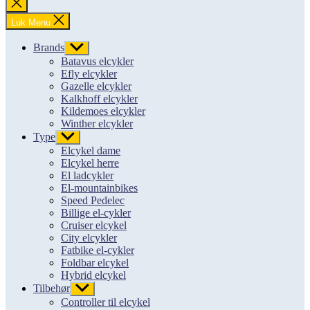
Luk
søgning
Luk Menu
Brands
Vis
undermenu
Batavus elcykler
Efly elcykler
Gazelle elcykler
Kalkhoff elcykler
Kildemoes elcykler
Winther elcykler
Type
Vis
undermenu
Elcykel dame
Elcykel herre
El ladcykler
El-mountainbikes
Speed Pedelec
Billige el-cykler
Cruiser elcykel
City elcykler
Fatbike el-cykler
Foldbar elcykel
Hybrid elcykel
Tilbehør
Vis
undermenu
Controller til elcykel