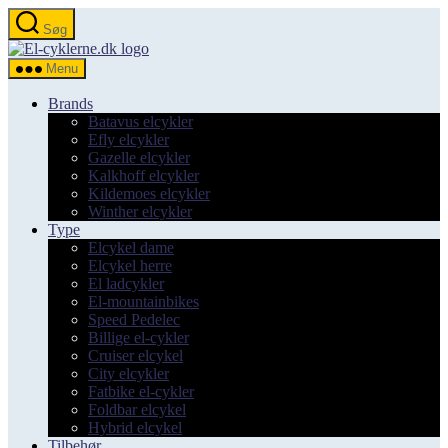
Spring
Søg
til
el-
indholdet
cyklerne.dk
Menu
Brands
Batavus elcykler
Efly elcykler
Gazelle elcykler
Kalkhoff elcykler
Kildemoes elcykler
Winther elcykler
Type
Elcykel dame
Elcykel herre
El ladcykler
El-mountainbikes
Speed Pedelec
Billige el-cykler
Cruiser elcykel
City elcykler
Fatbike el-cykler
Foldbar elcykel
Hybrid elcykel
Tilbehør