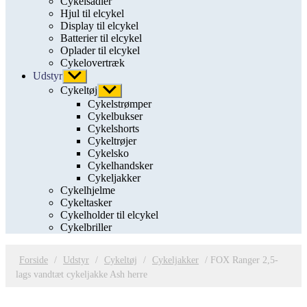
Cykelsadler
Hjul til elcykel
Display til elcykel
Batterier til elcykel
Oplader til elcykel
Cykelovertræk
Udstyr
Vis
undermenu
Cykeltøj
Vis
undermenu
Cykelstrømper
Cykelbukser
Cykelshorts
Cykeltrøjer
Cykelsko
Cykelhandsker
Cykeljakker
Cykelhjelme
Cykeltasker
Cykelholder til elcykel
Cykelbriller
Forside
/
Udstyr
/
Cykeltøj
/
Cykeljakker
/ FOX Ranger 2,5-
lags vandtæt cykeljakke Ash herre