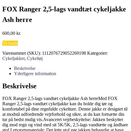
FOX Ranger 2,5-lags vandtæt cykeljakke
Ash herre
600,00
kr.
Til butik
Varenummer (SKU):
1112076729052269198
Kategorier:
Cykeljakker
,
Cykeltøj
Beskrivelse
Yderligere information
Beskrivelse
FOX Ranger 2,5-lags vandtæt cykeljakke Ash herreMed FOX
Ranger 2,5-lags vandtæt cykeljakke kan du holde dig tør og
komfortabel på dine regnfulde cykelture. Denne jakke er designet til
at modstå udfordrende vejrforhold og sikre, at du kan fortsætte din
tur på bedst mulig vis.Avanceret vejrbeskyttelse: Jakken beskytter
dig mod regn og vind med sit 5K/5K, 2,5-lags vandtætte og åndbare
stof.Letvægtsmateriale: Det lette stof gør jakken behagelig at have