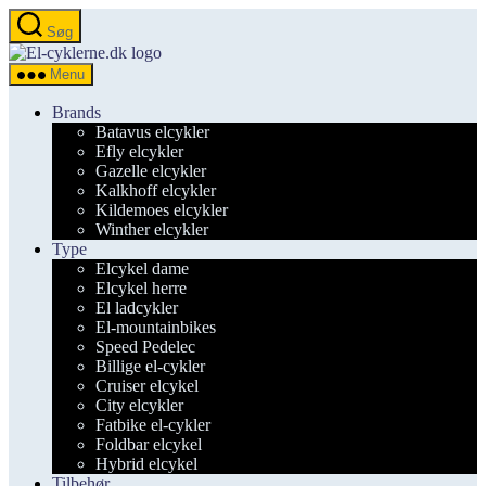
Spring
Søg
til
el-
indholdet
cyklerne.dk
Menu
Brands
Batavus elcykler
Efly elcykler
Gazelle elcykler
Kalkhoff elcykler
Kildemoes elcykler
Winther elcykler
Type
Elcykel dame
Elcykel herre
El ladcykler
El-mountainbikes
Speed Pedelec
Billige el-cykler
Cruiser elcykel
City elcykler
Fatbike el-cykler
Foldbar elcykel
Hybrid elcykel
Tilbehør