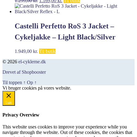
Den
Den
1.299,00
kr.
1.169,00
kr.
Til butik
oprindelige
aktuelle
pris
pris
var:
er:
1.299,00 kr..
1.169,00 kr..
Castelli Perfetto RoS 3 Jacket –
Cykeljakke – Light Black/Silver
Reflex – L
1.949,00
kr.
Til butik
© 2026
el-cyklerne.dk
Drevet af Shopbooster
Til toppen
↑
Op
↑
Vi bruger cookies på vores website.
Okay, jeg er med
Luk
Privacy Overview
This website uses cookies to improve your experience while you
navigate through the website. Out of these cookies, the cookies that