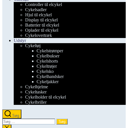
Controller til elcykel
Cykelsadler
Hjul til elcykel
Display til elcykel
Batterier til elcykel
Oplader til elcykel
Cykelovertræk
Udstyr
Cykeltøj
Cykelstrømper
Cykelbukser
Cykelshorts
Cykeltrøjer
Cykelsko
Cykelhandsker
Cykeljakker
Cykelhjelme
Cykeltasker
Cykelholder til elcykel
Cykelbriller
Søg
Søg
efter:
Luk