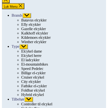
søgning
Luk Menu
Brands
Vis
undermenu
Batavus elcykler
Efly elcykler
Gazelle elcykler
Kalkhoff elcykler
Kildemoes elcykler
Winther elcykler
Type
Vis
undermenu
Elcykel dame
Elcykel herre
El ladcykler
El-mountainbikes
Speed Pedelec
Billige el-cykler
Cruiser elcykel
City elcykler
Fatbike el-cykler
Foldbar elcykel
Hybrid elcykel
Tilbehør
Vis
undermenu
Controller til elcykel