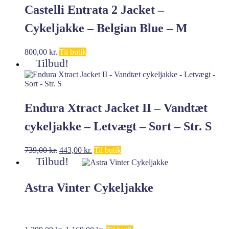
Castelli Entrata 2 Jacket –
Cykeljakke – Belgian Blue – M
800,00
kr.
Til butik
Tilbud!
Endura Xtract Jacket II – Vandtæt
cykeljakke – Letvægt – Sort – Str. S
Den
Den
739,00
kr.
443,00
kr.
Til butik
oprindelige
aktuelle
Tilbud!
pris
pris
var:
er:
Astra Vinter Cykeljakke
739,00 kr..
443,00 kr..