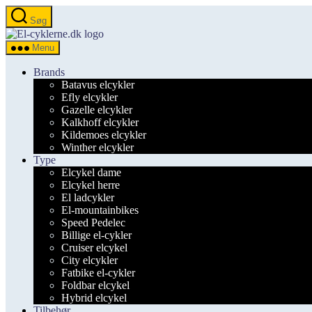
Spring
Søg
til
el-
indholdet
cyklerne.dk
Menu
Brands
Batavus elcykler
Efly elcykler
Gazelle elcykler
Kalkhoff elcykler
Kildemoes elcykler
Winther elcykler
Type
Elcykel dame
Elcykel herre
El ladcykler
El-mountainbikes
Speed Pedelec
Billige el-cykler
Cruiser elcykel
City elcykler
Fatbike el-cykler
Foldbar elcykel
Hybrid elcykel
Tilbehør