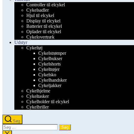
Controller til elcykel
Cykelsadler
Hjul til elcykel
Display til elcykel
Batterier til elcykel
Oplader til elcykel
Cykelovertræk
Udstyr
Cykeltøj
Cykelstrømper
Cykelbukser
Cykelshorts
Cykeltrøjer
Cykelsko
Cykelhandsker
Cykeljakker
Cykelhjelme
Cykeltasker
Cykelholder til elcykel
Cykelbriller
Søg
Søg
efter:
Luk