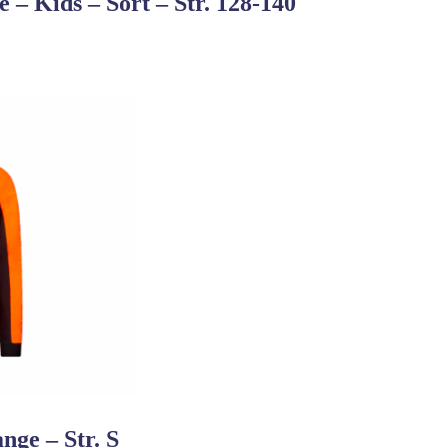
 – Kids – Sort – Str. 128-140
nge – Str. S