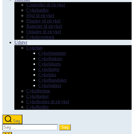
Controller til elcykel
Cykelsadler
Hjul til elcykel
Display til elcykel
Batterier til elcykel
Oplader til elcykel
Cykelovertræk
Udstyr
Cykeltøj
Cykelstrømper
Cykelbukser
Cykelshorts
Cykeltrøjer
Cykelsko
Cykelhandsker
Cykeljakker
Cykelhjelme
Cykeltasker
Cykelholder til elcykel
Cykelbriller
Søg
Søg
efter: