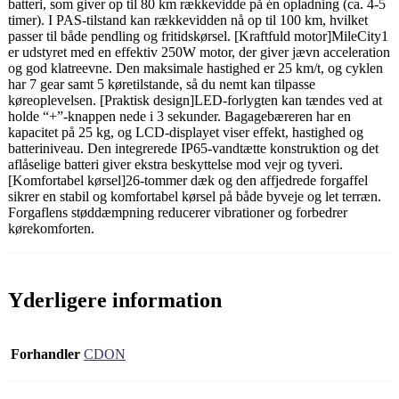
batteri, som giver op til 80 km rækkevidde på én opladning (ca. 4-5
timer). I PAS-tilstand kan rækkevidden nå op til 100 km, hvilket
passer til både pendling og fritidskørsel. [Kraftfuld motor]MileCity1
er udstyret med en effektiv 250W motor, der giver jævn acceleration
og god klatreevne. Den maksimale hastighed er 25 km/t, og cyklen
har 7 gear samt 5 køretilstande, så du nemt kan tilpasse
køreoplevelsen. [Praktisk design]LED-forlygten kan tændes ved at
holde “+”-knappen nede i 3 sekunder. Bagagebæreren har en
kapacitet på 25 kg, og LCD-displayet viser effekt, hastighed og
batteriniveau. Den integrerede IP65-vandtætte konstruktion og det
aflåselige batteri giver ekstra beskyttelse mod vejr og tyveri.
[Komfortabel kørsel]26-tommer dæk og den affjedrede forgaffel
sikrer en stabil og komfortabel kørsel på både byveje og let terræn.
Forgaflens støddæmpning reducerer vibrationer og forbedrer
kørekomforten.
Yderligere information
Forhandler
CDON