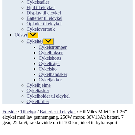
Cykelsadler
Hjul til elcykel
Display til elcykel
Batterier til elcykel
Oplader til elcykel
Cykelovertræk
Udstyr
Vis
undermenu
Cykeltøj
Vis
undermenu
Cykelstrømper
Cykelbukser
Cykelshorts
Cykeltrøjer
Cykelsko
Cykelhandsker
Cykeljakker
Cykelhjelme
Cykeltasker
Cykelholder til elcykel
Cykelbriller
Forside
/
Tilbehør
/
Batterier til elcykel
/ HillMiles MileCity 1 26”
elcykel med lav gennemgang, 250W motor, 36V13Ah batteri, 7
gear, 25 km/t, rækkevidde op til 100 km, ideel til bytransport