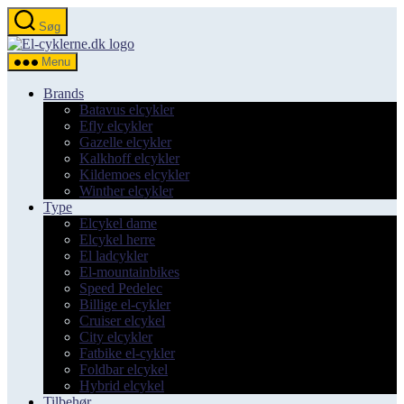
Spring
Søg
til
el-
indholdet
cyklerne.dk
Menu
Brands
Batavus elcykler
Efly elcykler
Gazelle elcykler
Kalkhoff elcykler
Kildemoes elcykler
Winther elcykler
Type
Elcykel dame
Elcykel herre
El ladcykler
El-mountainbikes
Speed Pedelec
Billige el-cykler
Cruiser elcykel
City elcykler
Fatbike el-cykler
Foldbar elcykel
Hybrid elcykel
Tilbehør