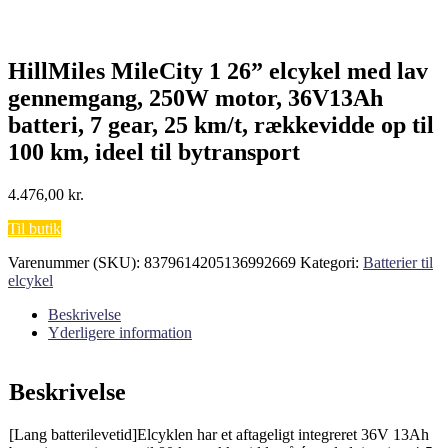
HillMiles MileCity 1 26” elcykel med lav
gennemgang, 250W motor, 36V13Ah
batteri, 7 gear, 25 km/t, rækkevidde op til
100 km, ideel til bytransport
4.476,00
kr.
Til butik
Varenummer (SKU):
8379614205136992669
Kategori:
Batterier til
elcykel
Beskrivelse
Yderligere information
Beskrivelse
[Lang batterilevetid]Elcyklen har et aftageligt integreret 36V 13Ah