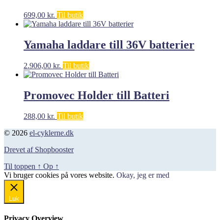
699,00
kr.
Til butik
Yamaha laddare till 36V batterier
2.906,00
kr.
Til butik
Promovec Holder till Batteri
288,00
kr.
Til butik
© 2026
el-cyklerne.dk
Drevet af Shopbooster
Til toppen
↑
Op
↑
Vi bruger cookies på vores website.
Okay, jeg er med
Luk
Privacy Overview