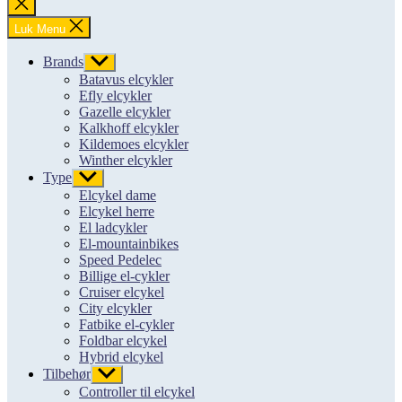
Luk
søgning
Luk Menu
Brands
Vis
undermenu
Batavus elcykler
Efly elcykler
Gazelle elcykler
Kalkhoff elcykler
Kildemoes elcykler
Winther elcykler
Type
Vis
undermenu
Elcykel dame
Elcykel herre
El ladcykler
El-mountainbikes
Speed Pedelec
Billige el-cykler
Cruiser elcykel
City elcykler
Fatbike el-cykler
Foldbar elcykel
Hybrid elcykel
Tilbehør
Vis
undermenu
Controller til elcykel