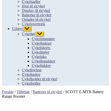
Cykelsadler
Hjul til elcykel
Display til elcykel
Batterier til elcykel
Oplader til elcykel
Cykelovertræk
Udstyr
Vis
undermenu
Cykeltøj
Vis
undermenu
Cykelstrømper
Cykelbukser
Cykelshorts
Cykeltrøjer
Cykelsko
Cykelhandsker
Cykeljakker
Cykelhjelme
Cykeltasker
Cykelholder til elcykel
Cykelbriller
Forside
/
Tilbehør
/
Batterier til elcykel
/ SCOTT E-MTB Battery
Range Booster