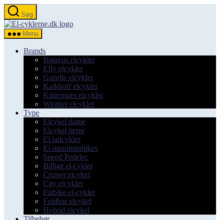
Spring
Søg
til
el-
indholdet
cyklerne.dk
Menu
Brands
Batavus elcykler
Efly elcykler
Gazelle elcykler
Kalkhoff elcykler
Kildemoes elcykler
Winther elcykler
Type
Elcykel dame
Elcykel herre
El ladcykler
El-mountainbikes
Speed Pedelec
Billige el-cykler
Cruiser elcykel
City elcykler
Fatbike el-cykler
Foldbar elcykel
Hybrid elcykel
Tilbehør