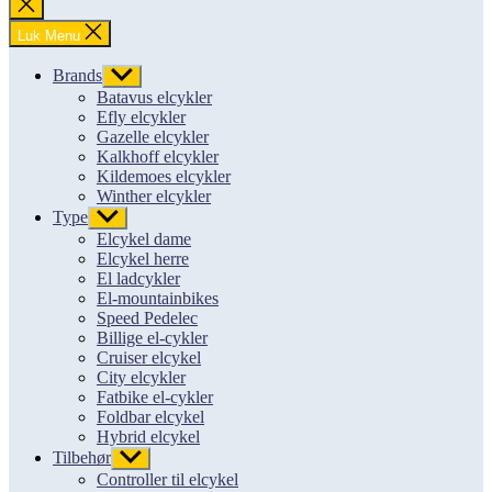
Luk
søgning
Luk Menu
Brands
Vis
undermenu
Batavus elcykler
Efly elcykler
Gazelle elcykler
Kalkhoff elcykler
Kildemoes elcykler
Winther elcykler
Type
Vis
undermenu
Elcykel dame
Elcykel herre
El ladcykler
El-mountainbikes
Speed Pedelec
Billige el-cykler
Cruiser elcykel
City elcykler
Fatbike el-cykler
Foldbar elcykel
Hybrid elcykel
Tilbehør
Vis
undermenu
Controller til elcykel