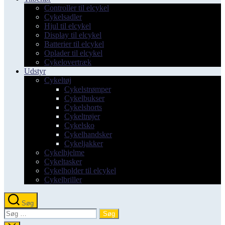
Controller til elcykel
Cykelsadler
Hjul til elcykel
Display til elcykel
Batterier til elcykel
Oplader til elcykel
Cykelovertræk
Udstyr
Cykeltøj
Cykelstrømper
Cykelbukser
Cykelshorts
Cykeltrøjer
Cykelsko
Cykelhandsker
Cykeljakker
Cykelhjelme
Cykeltasker
Cykelholder til elcykel
Cykelbriller
Søg
Søg
efter: