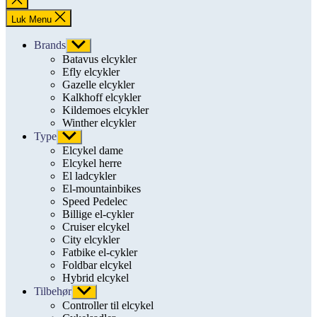
søgning
Luk Menu
Brands
Vis
undermenu
Batavus elcykler
Efly elcykler
Gazelle elcykler
Kalkhoff elcykler
Kildemoes elcykler
Winther elcykler
Type
Vis
undermenu
Elcykel dame
Elcykel herre
El ladcykler
El-mountainbikes
Speed Pedelec
Billige el-cykler
Cruiser elcykel
City elcykler
Fatbike el-cykler
Foldbar elcykel
Hybrid elcykel
Tilbehør
Vis
undermenu
Controller til elcykel