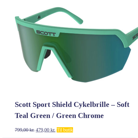
var:
er:
249,00 kr..
213,00 kr..
Scott Sport Shield Cykelbrille – Soft
Teal Green / Green Chrome
Den
Den
799,00
kr.
479,00
kr.
Til butik
oprindelige
aktuelle