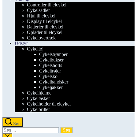
Controller til elcykel
Cykelsadler
Hjul til elcykel
Display til elcykel
Batterier til elcykel
Oplader til elcykel
Cykelovertræk
Udstyr
Cykeltøj
Cykelstrømper
Cykelbukser
Cykelshorts
Cykeltrøjer
Cykelsko
Cykelhandsker
Cykeljakker
Cykelhjelme
Cykeltasker
Cykelholder til elcykel
Cykelbriller
Søg
Søg
efter:
Luk