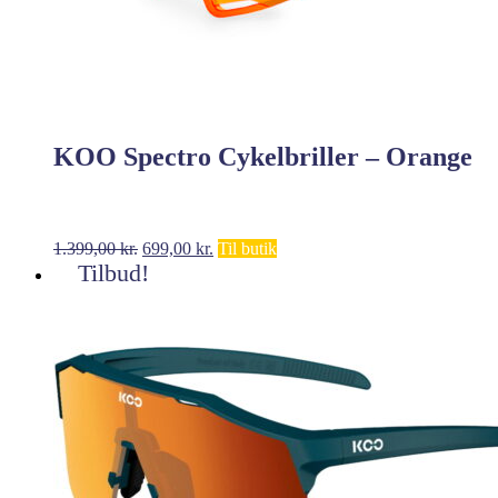
KOO Spectro Cykelbriller – Orange
Den
Den
1.399,00
kr.
699,00
kr.
Til butik
oprindelige
aktuelle
Tilbud!
pris
pris
var:
er:
1.399,00 kr..
699,00 kr..