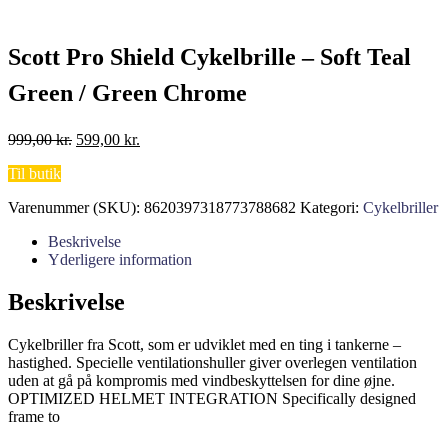
Scott Pro Shield Cykelbrille – Soft Teal
Green / Green Chrome
Den
Den
999,00
kr.
599,00
kr.
oprindelige
aktuelle
Til butik
pris
pris
var:
er:
Varenummer (SKU):
8620397318773788682
Kategori:
Cykelbriller
999,00 kr..
599,00 kr..
Beskrivelse
Yderligere information
Beskrivelse
Cykelbriller fra Scott, som er udviklet med en ting i tankerne –
hastighed. Specielle ventilationshuller giver overlegen ventilation
uden at gå på kompromis med vindbeskyttelsen for dine øjne.
OPTIMIZED HELMET INTEGRATION Specifically designed
frame to