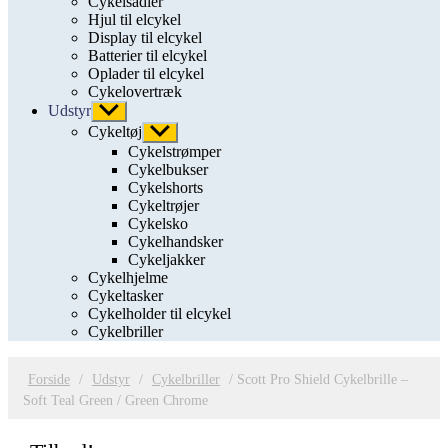
Cykelsadler
Hjul til elcykel
Display til elcykel
Batterier til elcykel
Oplader til elcykel
Cykelovertræk
Udstyr
Vis
undermenu
Cykeltøj
Vis
undermenu
Cykelstrømper
Cykelbukser
Cykelshorts
Cykeltrøjer
Cykelsko
Cykelhandsker
Cykeljakker
Cykelhjelme
Cykeltasker
Cykelholder til elcykel
Cykelbriller
Forside
/
Udstyr
/
Cykelbriller
/ Scott Pro Shield Cykelbrille –
Soft Teal Green / Green Chrome