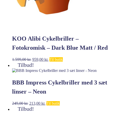
KOO Alibi Cykelbriller –
Fotokromisk – Dark Blue Matt / Red
Photochromic
Den
Den
1.599,00
kr.
959,00
kr.
Til butik
oprindelige
aktuelle
Tilbud!
pris
pris
var:
er:
1.599,00 kr..
959,00 kr..
BBB Impress Cykelbriller med 3 sæt
linser – Neon
Den
Den
249,00
kr.
213,00
kr.
Til butik
oprindelige
aktuelle
Tilbud!
pris
pris