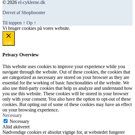
© 2026
el-cyklerne.dk
pris
pris
var:
er:
Drevet af Shopbooster
799,00 kr..
479,00 kr..
Til toppen
↑
Op
↑
Vi bruger cookies på vores website.
Okay, jeg er med
Luk
Privacy Overview
This website uses cookies to improve your experience while you
navigate through the website. Out of these cookies, the cookies that
are categorized as necessary are stored on your browser as they are
essential for the working of basic functionalities of the website. We
also use third-party cookies that help us analyze and understand how
you use this website. These cookies will be stored in your browser
only with your consent. You also have the option to opt-out of these
cookies. But opting out of some of these cookies may have an effect
on your browsing experience.
Necessary
Necessary
Altid aktiveret
Nødvendige cookies er absolut vigtige for, at webstedet fungerer