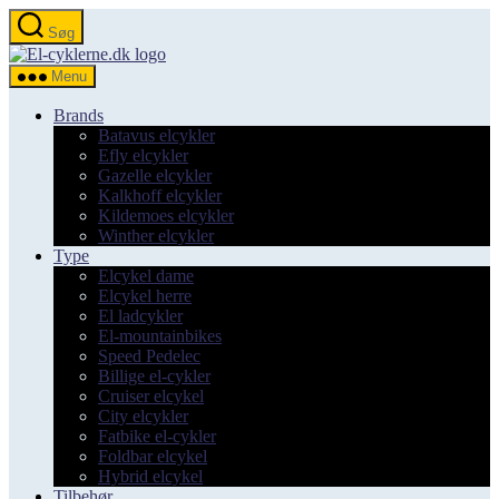
Spring
Søg
til
el-
indholdet
cyklerne.dk
Menu
Brands
Batavus elcykler
Efly elcykler
Gazelle elcykler
Kalkhoff elcykler
Kildemoes elcykler
Winther elcykler
Type
Elcykel dame
Elcykel herre
El ladcykler
El-mountainbikes
Speed Pedelec
Billige el-cykler
Cruiser elcykel
City elcykler
Fatbike el-cykler
Foldbar elcykel
Hybrid elcykel
Tilbehør