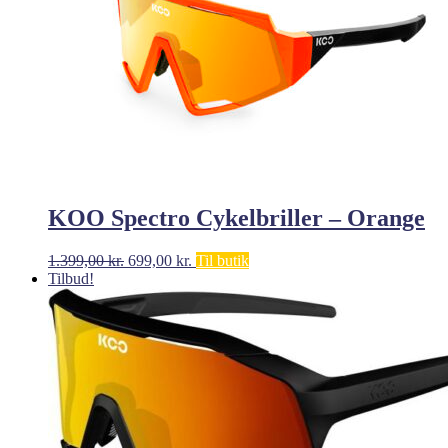
KOO Spectro Cykelbriller – Orange
Den
Den
1.399,00
kr.
699,00
kr.
Til butik
oprindelige
aktuelle
Tilbud!
pris
pris
var:
er:
1.399,00 kr..
699,00 kr..