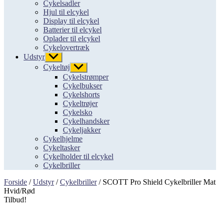
Cykelsadler
Hjul til elcykel
Display til elcykel
Batterier til elcykel
Oplader til elcykel
Cykelovertræk
Udstyr
Vis
undermenu
Cykeltøj
Vis
undermenu
Cykelstrømper
Cykelbukser
Cykelshorts
Cykeltrøjer
Cykelsko
Cykelhandsker
Cykeljakker
Cykelhjelme
Cykeltasker
Cykelholder til elcykel
Cykelbriller
Forside
/
Udstyr
/
Cykelbriller
/ SCOTT Pro Shield Cykelbriller Mat
Hvid/Rød
Tilbud!