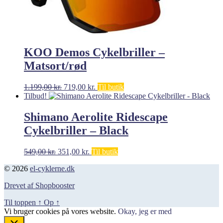
KOO Demos Cykelbriller –
Matsort/rød
Den
Den
1.199,00
kr.
719,00
kr.
Til butik
oprindelige
aktuelle
Tilbud!
pris
pris
var:
er:
Shimano Aerolite Ridescape
1.199,00 kr..
719,00 kr..
Cykelbriller – Black
Den
Den
549,00
kr.
351,00
kr.
Til butik
oprindelige
aktuelle
© 2026
el-cyklerne.dk
pris
pris
var:
er:
Drevet af Shopbooster
549,00 kr..
351,00 kr..
Til toppen
↑
Op
↑
Vi bruger cookies på vores website.
Okay, jeg er med