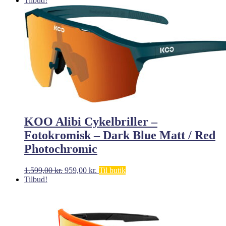
Tilbud!
KOO Alibi Cykelbriller –
Fotokromisk – Dark Blue Matt / Red
Photochromic
Den
Den
1.599,00
kr.
959,00
kr.
Til butik
oprindelige
aktuelle
Tilbud!
pris
pris
var:
er:
1.599,00 kr..
959,00 kr..