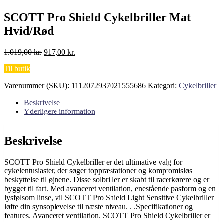
SCOTT Pro Shield Cykelbriller Mat
Hvid/Rød
Den
Den
1.019,00
kr.
917,00
kr.
oprindelige
aktuelle
Til butik
pris
pris
var:
er:
Varenummer (SKU):
1112072937021555686
Kategori:
Cykelbriller
1.019,00 kr..
917,00 kr..
Beskrivelse
Yderligere information
Beskrivelse
SCOTT Pro Shield Cykelbriller er det ultimative valg for
cykelentusiaster, der søger toppræstationer og kompromisløs
beskyttelse til øjnene. Disse solbriller er skabt til racerkørere og er
bygget til fart. Med avanceret ventilation, enestående pasform og en
lysfølsom linse, vil SCOTT Pro Shield Light Sensitive Cykelbriller
løfte din synsoplevelse til næste niveau. . .Specifikationer og
features. Avanceret ventilation. SCOTT Pro Shield Cykelbriller er