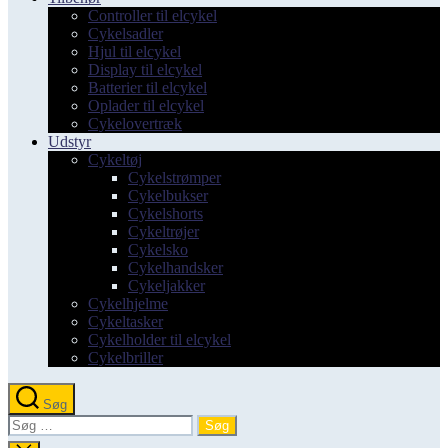
Controller til elcykel
Cykelsadler
Hjul til elcykel
Display til elcykel
Batterier til elcykel
Oplader til elcykel
Cykelovertræk
Udstyr
Cykeltøj
Cykelstrømper
Cykelbukser
Cykelshorts
Cykeltrøjer
Cykelsko
Cykelhandsker
Cykeljakker
Cykelhjelme
Cykeltasker
Cykelholder til elcykel
Cykelbriller
Søg
Søg
efter: