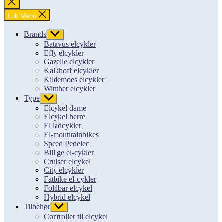
Luk
søgning
Luk Menu
Brands
Vis
undermenu
Batavus elcykler
Efly elcykler
Gazelle elcykler
Kalkhoff elcykler
Kildemoes elcykler
Winther elcykler
Type
Vis
undermenu
Elcykel dame
Elcykel herre
El ladcykler
El-mountainbikes
Speed Pedelec
Billige el-cykler
Cruiser elcykel
City elcykler
Fatbike el-cykler
Foldbar elcykel
Hybrid elcykel
Tilbehør
Vis
undermenu
Controller til elcykel